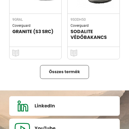
9GRAL
9SODH50
Coverguard
Coverguard
GRANITE (S3 SRC)
SODALITE
VÉDŐBAKANCS
Összes termék
LinkedIn
YouTube