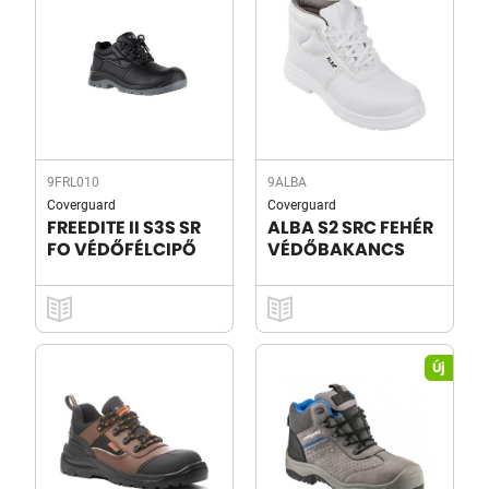
9FRL010
9ALBA
Coverguard
Coverguard
FREEDITE II S3S SR
ALBA S2 SRC FEHÉR
FO VÉDŐFÉLCIPŐ
VÉDŐBAKANCS
Új