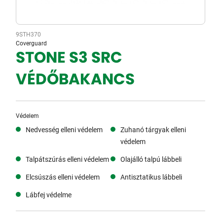
9STH370
Coverguard
STONE S3 SRC
VÉDŐBAKANCS
Védelem
Nedvesség elleni védelem
Zuhanó tárgyak elleni
védelem
Talpátszúrás elleni védelem
Olajálló talpú lábbeli
Elcsúszás elleni védelem
Antisztatikus lábbeli
Lábfej védelme