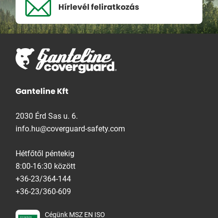
Hírlevél
feliratkozás
Ganteline Kft
2030 Érd Sas u. 6.
info.hu@coverguard-safety.com
Hétfőtől péntekig
8:00-16:30 között
+36-23/364-144
+36-23/360-609
Cégünk MSZ EN ISO