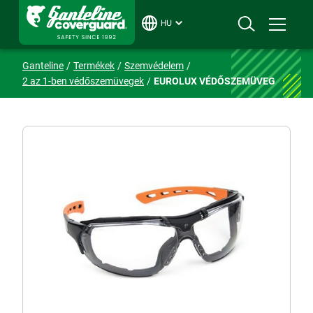
HU
Ganteline
Termékek
Szemvédelem
2 az 1-ben védőszemüvegek
EUROLUX VÉDŐSZEMÜVEG