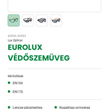
60990, 60993
Lux Optical
EUROLUX
VÉDŐSZEMÜVEG
Minősítések
EN166
EN170
Lencse páramentes
Rugalmas orrnyereg