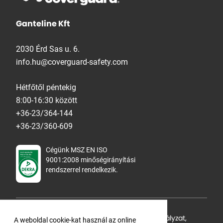
Ganteline Kft
2030 Érd Sas u. 6.
info.hu@coverguard-safety.com
Hétfőtől péntekig
8:00-16:30 között
+36-23/364-144
+36-23/360-609
Cégünk MSZ EN ISO
9001:2008 minőségirányítási
rendszerrel rendelkezik.
Adatvédelmi tájékoztató
,
Cookie Szabályzat
,
A weboldal cookie-kat használ az online