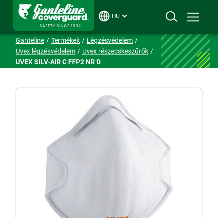
HU
Ganteline
Termékek
Légzésvédelem
Uvex légzésvédelem
Uvex részecskeszűrők
UVEX SILV-AIR C FFP2 NR D