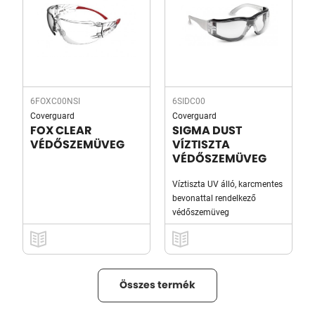
6FOXC00NSI
6SIDC00
Coverguard
Coverguard
FOX CLEAR
SIGMA DUST
VÉDŐSZEMÜVEG
VÍZTISZTA
VÉDŐSZEMÜVEG
Víztiszta UV álló, karcmentes
bevonattal rendelkező
védőszemüveg
Összes termék