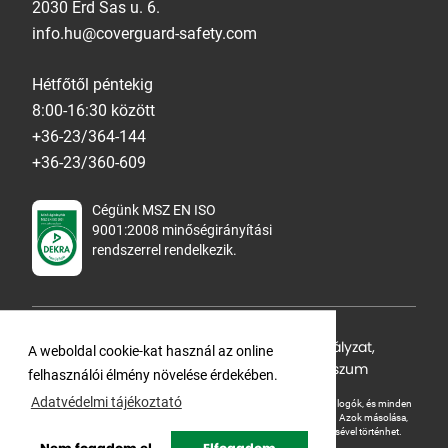
2030 Érd Sas u. 6.
info.hu@coverguard-safety.com
Hétfőtől péntekig
8:00-16:30 között
+36-23/364-144
+36-23/360-609
Cégünk MSZ EN ISO
9001:2008 minőségirányítási
rendszerrel rendelkezik.
Adatvédelmi tájékoztató
,
Cookie Szabályzat
,
A weboldal cookie-kat használ az online
Felhasználási feltételek
,
ÁSZF
,
Impresszum
felhasználói élmény növelése érdekében.
Adatvédelmi tájékoztató
A Ganteline Kft jelen honlapja szerzői jog által védett. A leírások, fotók, logók, és minden
egyéb, azon szereplő információ cégünk szellemi tulajdonát képezik.
Azok másolása,
üzleti célú felhasználása kizárólag a jog tulajdonosának beleegyezésével történhet.