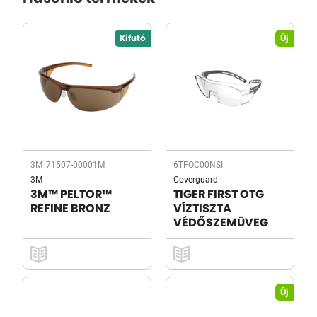
Kifutó
Új
3M_71507-00001M
6TFOC00NSI
3M
Coverguard
3M™ PELTOR™
TIGER FIRST OTG
REFINE BRONZ
VÍZTISZTA
VÉDŐSZEMÜVEG
Új