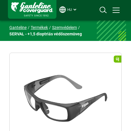
HU
Ganteline
Termékek
Szemvédelem
SERVAL - +1,5 dioptriás védőszemüveg
Új