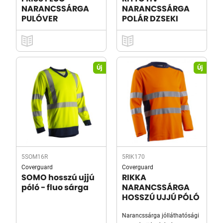
NARANCSSÁRGA
NARANCSSÁRGA
PULÓVER
POLÁR DZSEKI
Új
Új
5SOM16R
5RIK170
Coverguard
Coverguard
SOMO hosszú ujjú
RIKKA
póló - fluo sárga
NARANCSSÁRGA
HOSSZÚ UJJÚ PÓLÓ
Narancssárga jólláthatósági