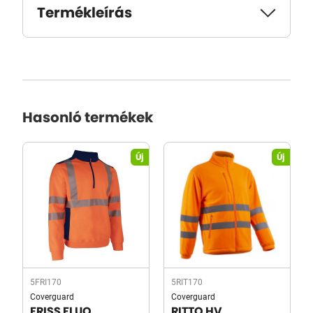
Termékleírás
Hasonló termékek
Új
Új
5FRI170
5RIT170
Coverguard
Coverguard
FRISS FLUO
RITTO HV