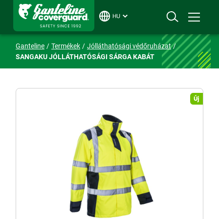
HU
Ganteline
Termékek
Jólláthatósági védőruházat
SANGAKU JÓLLÁTHATÓSÁGI SÁRGA KABÁT
Új