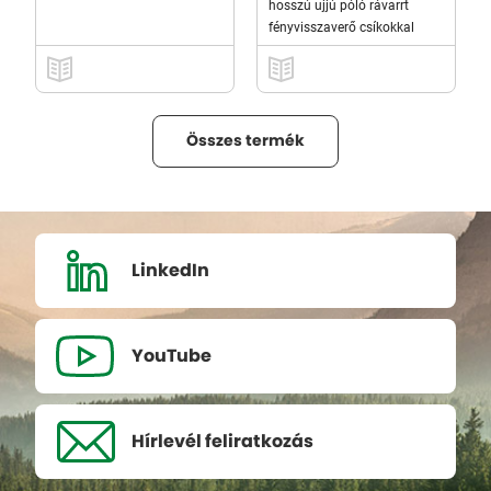
hosszú ujjú póló rávarrt
fényvisszaverő csíkokkal
Összes termék
LinkedIn
YouTube
Hírlevél
feliratkozás