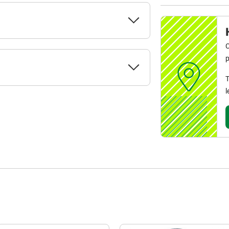
C
p
T
l