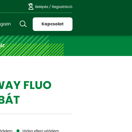
Belépés
/
Regisztráció
gazin
Kapcsolat
BÁT
AY FLUO
BÁT
védelem
Hideg elleni védelem