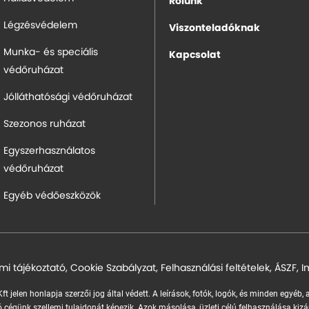
Rólunk
Légzésvédelem
Viszonteladóknak
Munka- és speciális
Kapcsolat
védőruházat
Jólláthatósági védőruházat
Szezonos ruházat
Egyszerhasználatos
védőruházat
Egyéb védőeszközök
mi tájékoztató
,
Cookie Szabályzat
,
Felhasználási feltételek
,
ÁSZF
,
I
ft jelen honlapja szerzői jog által védett. A leírások, fotók, logók, és minden egyéb,
 cégünk szellemi tulajdonát képezik.
Azok másolása, üzleti célú felhasználása kizá