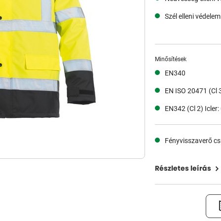
Szél elleni védelem
Minősítések
EN340
EN ISO 20471 (Cl 
EN342 (Cl 2) Icler
Fényvisszaverő cs
Részletes leírás