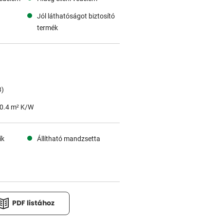
Jól láthatóságot biztosító
termék
3)
: 0.4 m² K/W
ík
Állítható mandzsetta
PDF listához