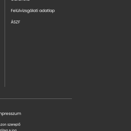
Felülvizsgálati adatlap
ÁSZF
mpresszum
 azon szereplő
rólag a jog