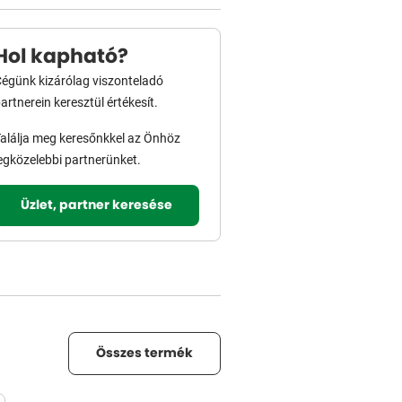
Hol kapható?
égünk kizárólag viszonteladó
artnerein keresztül értékesít.
alálja meg keresőnkkel az Önhöz
egközelebbi partnerünket.
Üzlet, partner keresése
Összes termék