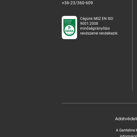
+36-23/360-609
Cégünk MSZ EN ISO
9001:2008
minőségirányítási
rendszerrel rendelkezik.
Adatvédel
A Ganteline K
információ