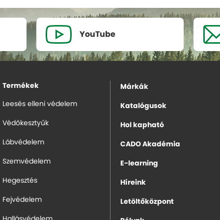
YouTube
Termékek
Márkák
Leesés elleni védelem
Katalógusok
Védőkesztyűk
Hol kapható
Lábvédelem
CADO Akadémia
Szemvédelem
E-learning
Hegesztés
Híreink
Fejvédelem
Letöltőközpont
Hallásvédelem