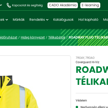
CADO Akadémia
E-learning
Kapcsolat és segítség
kek
Márkák
Rendelés
Katalógusok
Hol kapható
Ma
védőruházat
Hideg környezet
Télikabátok
ROADWAY FLUO TÉLIKA
7ROAY, 7ROAO
Coverguard Hi-Viz
ROADW
TÉLIKA
Védelem
Nedvesség elleni 