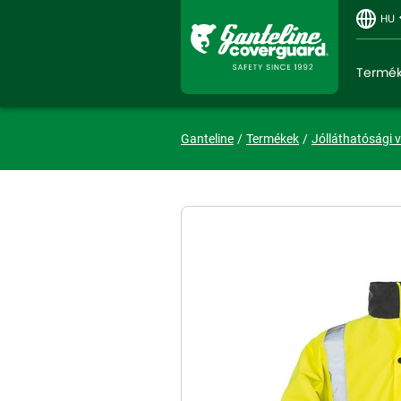
HU
Termé
Ganteline
Termékek
Jólláthatósági 