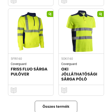
Új
Új
5FRI160
5OKI160
Coverguard
Coverguard
FRISS FLUO SÁRGA
OKI
PULÓVER
JÓLLÁTHATÓSÁGI
SÁRGA PÓLÓ
Összes termék