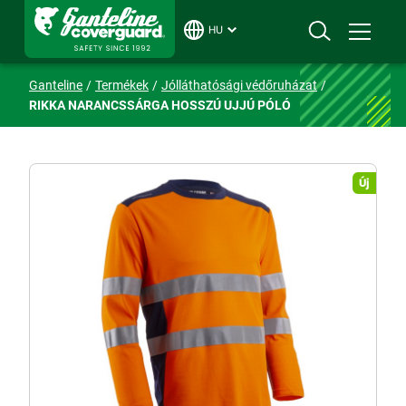
HU
Ganteline
Termékek
Jólláthatósági védőruházat
RIKKA NARANCSSÁRGA HOSSZÚ UJJÚ PÓLÓ
Új