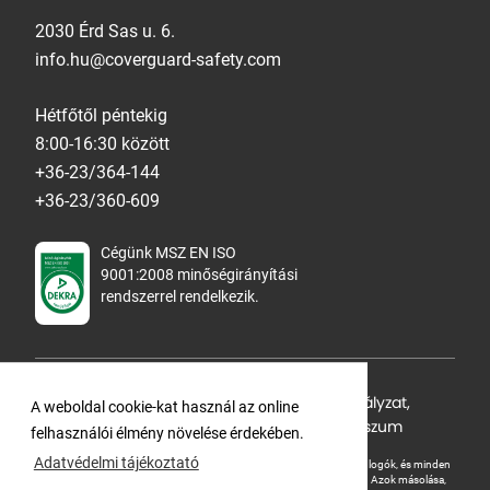
2030 Érd Sas u. 6.
info.hu@coverguard-safety.com
Hétfőtől péntekig
8:00-16:30 között
+36-23/364-144
+36-23/360-609
Cégünk MSZ EN ISO
9001:2008 minőségirányítási
rendszerrel rendelkezik.
Adatvédelmi tájékoztató
,
Cookie Szabályzat
,
A weboldal cookie-kat használ az online
Felhasználási feltételek
,
ÁSZF
,
Impresszum
felhasználói élmény növelése érdekében.
Adatvédelmi tájékoztató
A Ganteline Kft jelen honlapja szerzői jog által védett. A leírások, fotók, logók, és minden
egyéb, azon szereplő információ cégünk szellemi tulajdonát képezik.
Azok másolása,