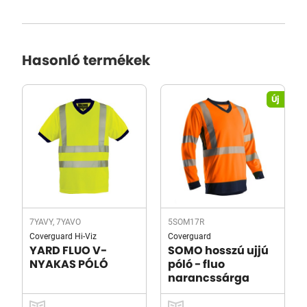
Hasonló termékek
Új
7YAVY, 7YAVO
5SOM17R
Coverguard Hi-Viz
Coverguard
YARD FLUO V-
SOMO hosszú ujjú
NYAKAS PÓLÓ
póló - fluo
narancssárga