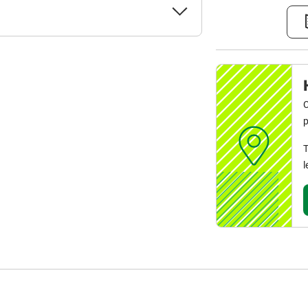
C
p
T
l