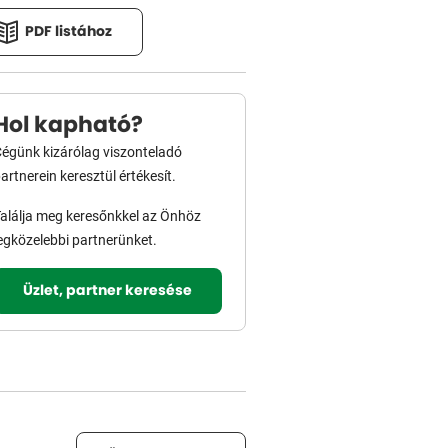
PDF listához
Hol kapható?
égünk kizárólag viszonteladó
artnerein keresztül értékesít.
alálja meg keresőnkkel az Önhöz
egközelebbi partnerünket.
Üzlet, partner keresése