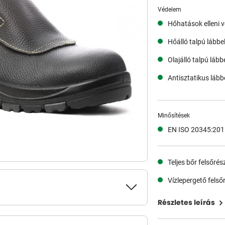
Védelem
Hőhatások elleni 
Hőálló talpú lábbel
Olajálló talpú lábbe
Antisztatikus lábbe
Minősítések
EN ISO 20345:201
Teljes bőr felsőrés
Vízlepergető felső
Részletes leírás