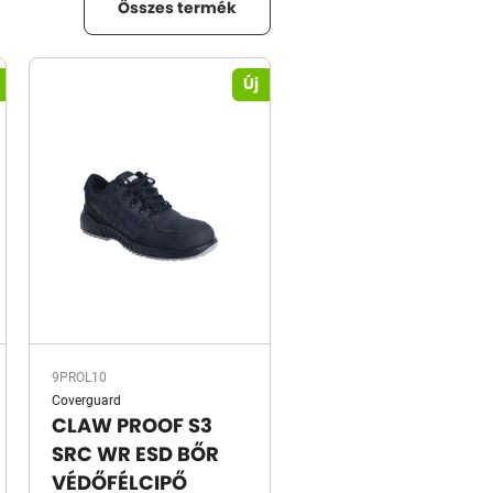
Összes termék
Új
9PROL10
Coverguard
CLAW PROOF S3
SRC WR ESD BŐR
VÉDŐFÉLCIPŐ