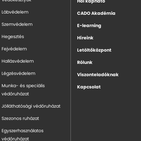
Védőkesztyűk
Hol kapható
Lábvédelem
CADO Akadémia
Szemvédelem
E-learning
Hegesztés
Híreink
Fejvédelem
Letöltőközpont
Hallásvédelem
Rólunk
Légzésvédelem
Viszonteladóknak
Munka- és speciális
Kapcsolat
védőruházat
Jólláthatósági védőruházat
Szezonos ruházat
Egyszerhasználatos
védőruházat