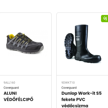
Új
9ALL160
9DWKT10
Coverguard
Coverguard
ALUNI
Dunlop Work-it S5
VÉDŐFÉLCIPŐ
fekete PVC
védőcsizma