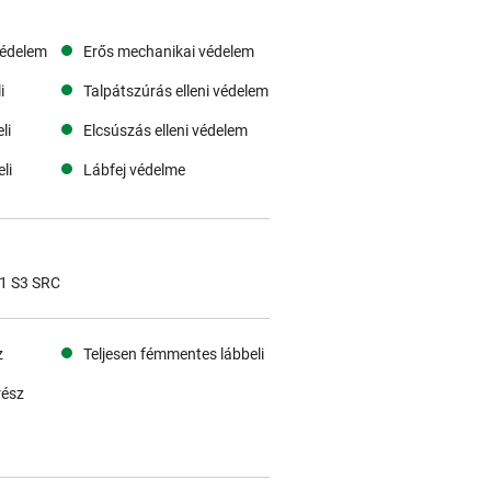
védelem
Erős mechanikai védelem
i
Talpátszúrás elleni védelem
li
Elcsúszás elleni védelem
li
Lábfej védelme
1 S3 SRC
z
Teljesen fémmentes lábbeli
rész