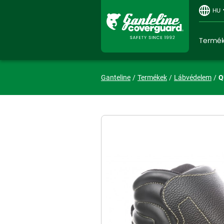
HU
Termé
Ganteline
Termékek
Lábvédelem
Q