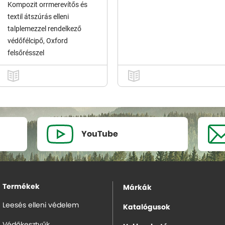
Kompozit orrmerevítős és
textil átszúrás elleni
talplemezzel rendelkező
védőfélcipő, Oxford
felsőrésszel
YouTube
Termékek
Márkák
Leesés elleni védelem
Katalógusok