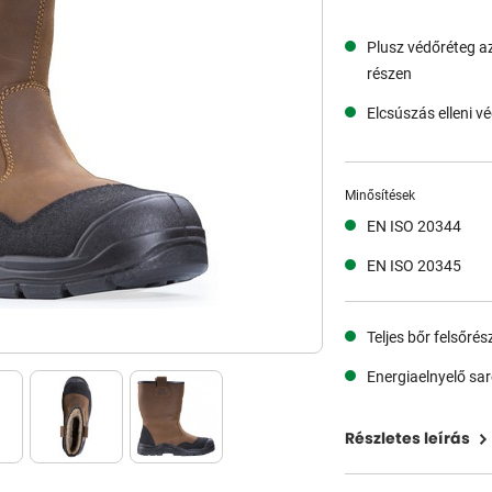
Plusz védőréteg az
részen
Elcsúszás elleni v
Minősítések
EN ISO 20344
EN ISO 20345
Teljes bőr felsőrés
Energiaelnyelő sa
Részletes leírás