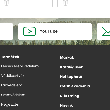
YouTube
Termékek
Márkák
Leesés elleni védelem
Katalógusok
Védőkesztyűk
Hol kapható
Lábvédelem
CADO Akadémia
Szemvédelem
E-learning
Hegesztés
Híreink