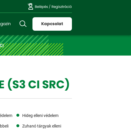
Belépés
/
Regisztráció
gazin
Kapcsolat
C)
 (S3 CI SRC)
védelem
Hideg elleni védelem
bbeli
Zuhanó tárgyak elleni