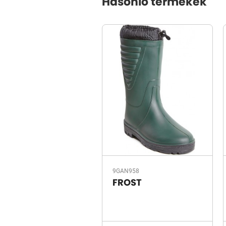
Hasonló termékek
9GAN958
FROST