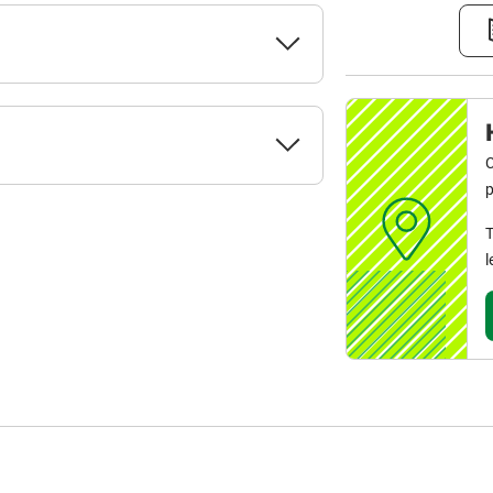
C
p
T
l