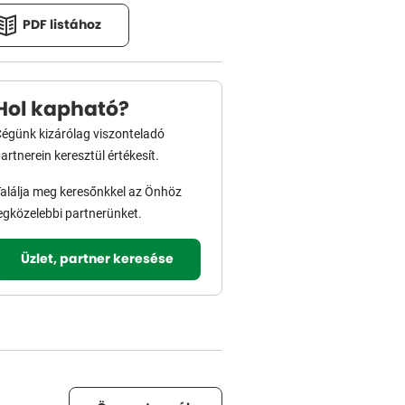
PDF listához
Hol kapható?
égünk kizárólag viszonteladó
artnerein keresztül értékesít.
alálja meg keresőnkkel az Önhöz
egközelebbi partnerünket.
Üzlet, partner keresése