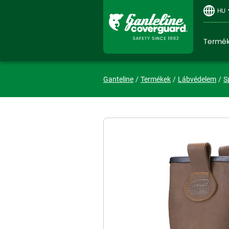
HU
Termé
Ganteline
Termékek
Lábvédelem
S