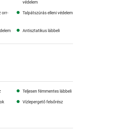
védelem
 orr-
Talpátszúrás elleni védelem
édelem
Antisztatikus lábbeli
z
Teljesen fémmentes lábbeli
rok
Vízlepergető felsőrész