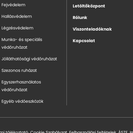
Fejvédelem
Letöltőközpont
Hallásvédelem
Rólunk
Légzésvédelem
Viszonteladóknak
Munka- és speciális
Kapcsolat
védőruházat
Jólláthatósági védőruházat
Szezonos ruházat
Egyszerhasználatos
védőruházat
Egyéb védőeszközök
mi tájékoztató
,
Cookie Szabályzat
,
Felhasználási feltételek
,
ÁSZF
,
I