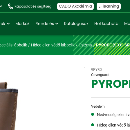
CADO Akadémia
E-learning
Kapcsolat és segítség
kek
Márkák
Rendelés
Katalógusok
Hol kapható
Ma
peciális lábbelik
Hideg ellen védő lábbelik
Csizma
PYROPE (S3 CI SR
9PYRO
Coverguard
PYROPE
Védelem
Nedvesség elleni 
Hideg ellen védő lá