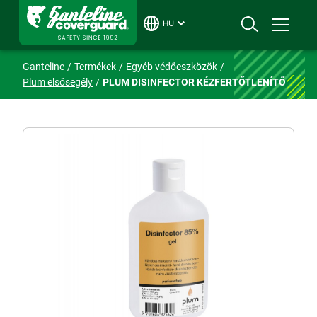
HU
Ganteline
Termékek
Egyéb védőeszközök
Plum elsősegély
PLUM DISINFECTOR KÉZFERTŐTLENÍTŐ