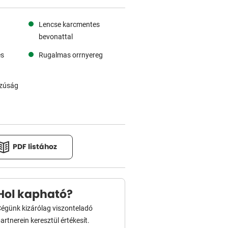
Lencse karcmentes
bevonattal
es
Rugalmas orrnyereg
szúság
PDF listához
Hol kapható?
égünk kizárólag viszonteladó
artnerein keresztül értékesít.