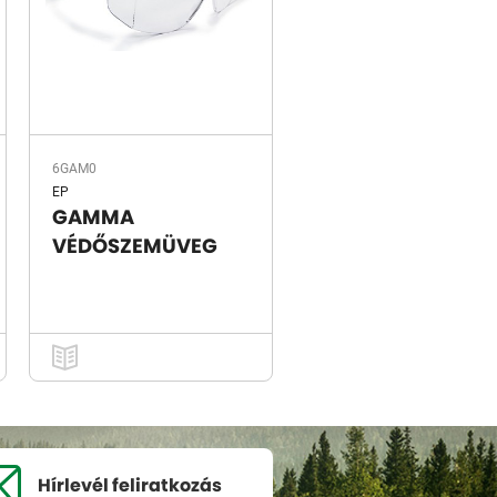
6GAM0
EP
GAMMA
VÉDŐSZEMÜVEG
Hírlevél
feliratkozás