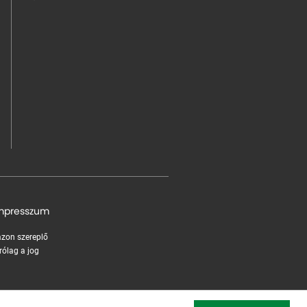
mpresszum
 azon szereplő
rólag a jog