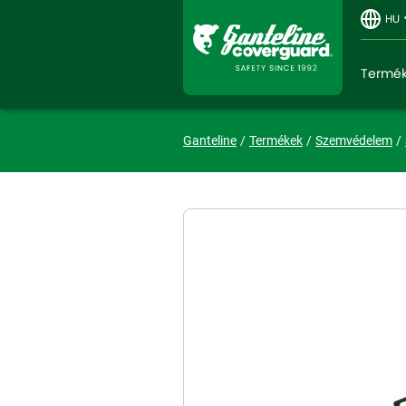
HU
Termé
Ganteline
Termékek
Szemvédelem