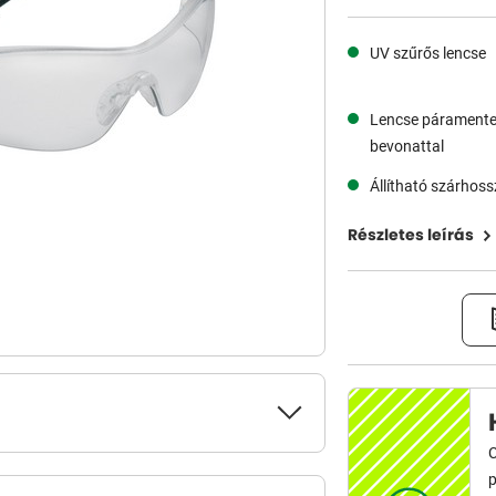
UV szűrős lencse
Lencse párament
bevonattal
Állítható szárhos
Részletes leírás
C
p