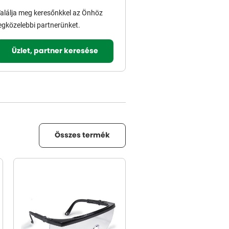
alálja meg keresőnkkel az Önhöz
egközelebbi partnerünket.
Üzlet, partner keresése
Összes termék