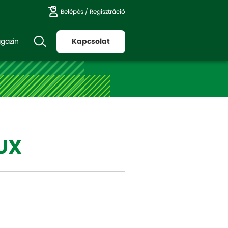
Belépés
/
Regisztráció
gazin
Kapcsolat
UX