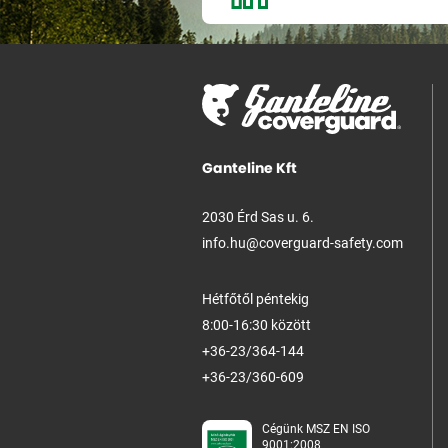
Ganteline Kft
2030 Érd Sas u. 6.
info.hu@coverguard-safety.com
Hétfőtől péntekig
8:00-16:30 között
+36-23/364-144
+36-23/360-609
Cégünk MSZ EN ISO
9001:2008