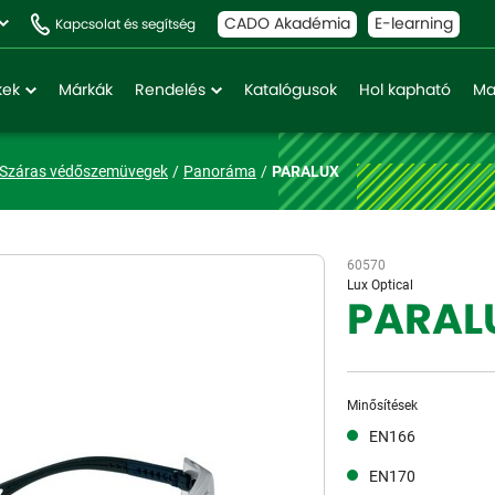
CADO Akadémia
E-learning
Kapcsolat és segítség
kek
Márkák
Rendelés
Katalógusok
Hol kapható
Ma
Száras védőszemüvegek
Panoráma
PARALUX
60570
Lux Optical
PARAL
Minősítések
EN166
EN170