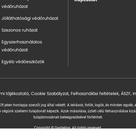
Kapcsolat
védőruházat
Jólláthatósági védőruházat
Szezonos ruházat
Egyszerhasználatos
védőruházat
Egyéb védőeszközök
mi tájékoztató
,
Cookie Szabályzat
,
Felhasználási feltételek
,
ÁSZF
,
I
ft jelen honlapja szerzői jog által védett. A leírások, fotók, logók, és minden egyéb,
 cégünk szellemi tulajdonát képezik.
Azok másolása, üzleti célú felhasználása kizá
tulajdonosának beleegyezésével történhet.
Copyright © Ganteline. All rights reserved.
Website and design by
Voov