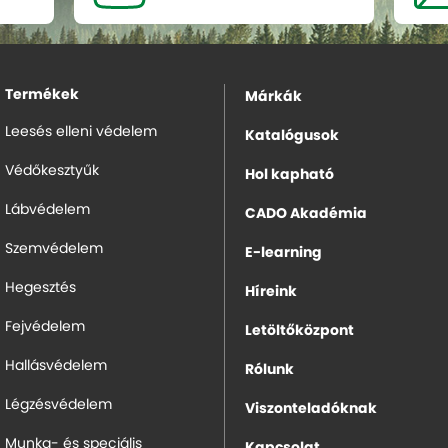
Termékek
Márkák
Leesés elleni védelem
Katalógusok
Védőkesztyűk
Hol kapható
Lábvédelem
CADO Akadémia
Szemvédelem
E-learning
Hegesztés
Híreink
Fejvédelem
Letöltőközpont
Hallásvédelem
Rólunk
Légzésvédelem
Viszonteladóknak
Munka- és speciális