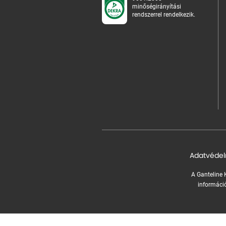
minőségirányítási
rendszerrel rendelkezik.
Adatvédel
A Ganteline K
információ