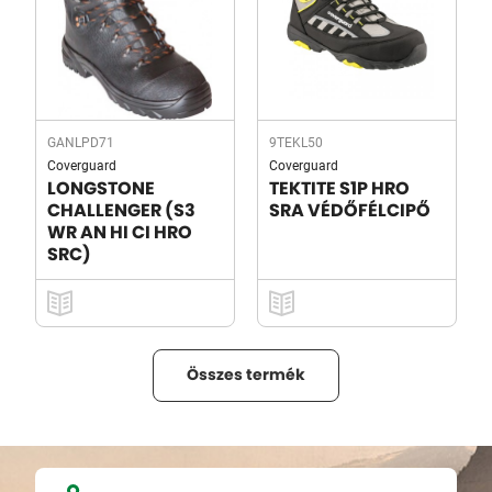
GANLPD71
9TEKL50
Coverguard
Coverguard
LONGSTONE
TEKTITE S1P HRO
CHALLENGER (S3
SRA VÉDŐFÉLCIPŐ
WR AN HI CI HRO
SRC)
Összes termék