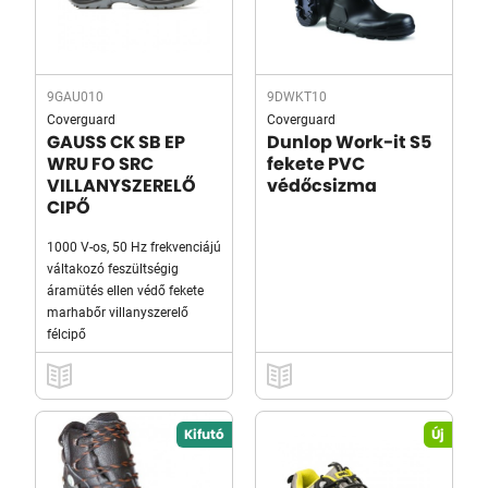
9GAU010
9DWKT10
Coverguard
Coverguard
GAUSS CK SB EP
Dunlop Work-it S5
WRU FO SRC
fekete PVC
VILLANYSZERELŐ
védőcsizma
CIPŐ
1000 V-os, 50 Hz frekvenciájú
váltakozó feszültségig
áramütés ellen védő fekete
marhabőr villanyszerelő
félcipő
Kifutó
Új