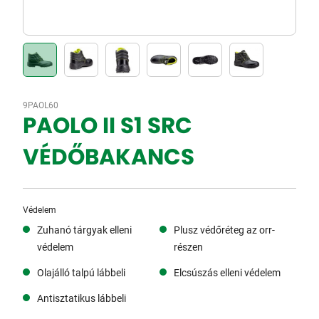
9PAOL60
PAOLO II S1 SRC
VÉDŐBAKANCS
Védelem
Zuhanó tárgyak elleni
Plusz védőréteg az orr-
védelem
részen
Olajálló talpú lábbeli
Elcsúszás elleni védelem
Antisztatikus lábbeli