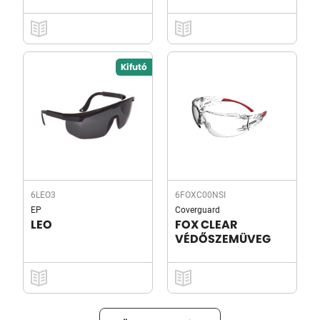
Kifutó
6LEO3
6FOXC00NSI
EP
Coverguard
LEO
FOX CLEAR
VÉDŐSZEMÜVEG