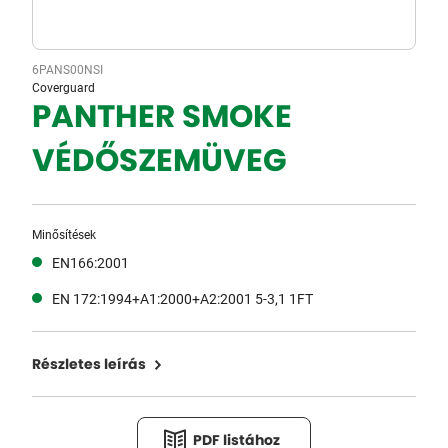
6PANS00NSI
Coverguard
PANTHER SMOKE
VÉDŐSZEMÜVEG
Minősítések
EN166:2001
EN 172:1994+A1:2000+A2:2001 5-3,1 1FT
Részletes leírás
PDF listához