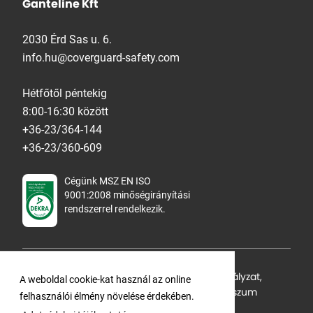
Ganteline Kft
2030 Érd Sas u. 6.
info.hu@coverguard-safety.com
Hétfőtől péntekig
8:00-16:30 között
+36-23/364-144
+36-23/360-609
Cégünk MSZ EN ISO
9001:2008 minőségirányítási
rendszerrel rendelkezik.
Adatvédelmi tájékoztató
,
Cookie Szabályzat
,
A weboldal cookie-kat használ az online
Felhasználási feltételek
,
ÁSZF
,
Impresszum
felhasználói élmény növelése érdekében.