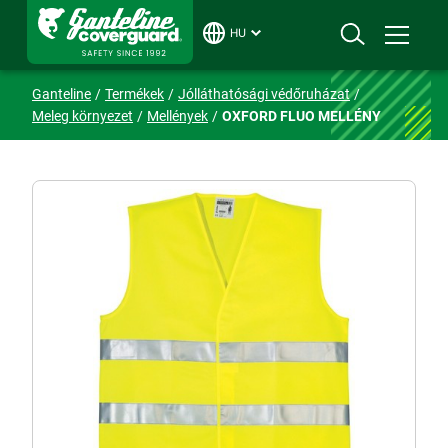
HU
Ganteline
Termékek
Jólláthatósági védőruházat
Meleg környezet
Mellények
OXFORD FLUO MELLÉNY