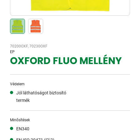
70200OXF, 70230OXF
EP
OXFORD FLUO MELLÉNY
Védelem
Jól láthatóságot biztosító
termék
Minősítések
EN340
EN ISO 20471 (Cl 2)