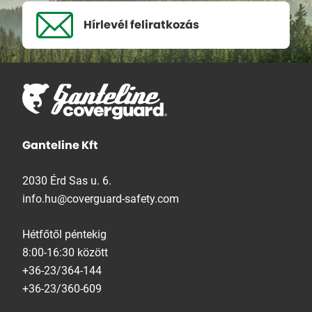
Hírlevél
feliratkozás
Ganteline Kft
2030 Érd Sas u. 6.
info.hu@coverguard-safety.com
Hétfőtől péntekig
8:00-16:30 között
+36-23/364-144
+36-23/360-609