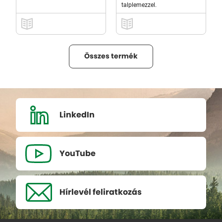
talplemezzel.
Összes termék
LinkedIn
YouTube
Hírlevél
feliratkozás