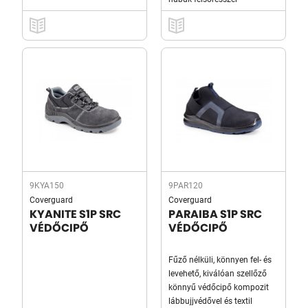
9KYA150
9PAR120
Coverguard
Coverguard
KYANITE S1P SRC
PARAIBA S1P SRC
VÉDŐCIPŐ
VÉDŐCIPŐ
Fűző nélküli, könnyen fel- és
levehető, kiválóan szellőző
könnyű védőcipő kompozit
lábbujjvédővel és textil