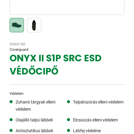
9ONX180
Coverguard
ONYX II S1P SRC ESD
VÉDŐCIPŐ
Védelem
Zuhanó tárgyak elleni
Talpátszúrás elleni védelem
védelem
Olajálló talpú lábbeli
Elcsúszás elleni védelem
Antisztatikus lábbeli
Lábfej védelme