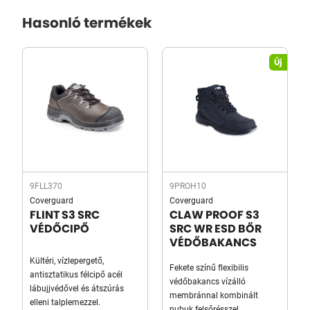
Hasonló termékek
Új
9FLL370
9PROH10
Coverguard
Coverguard
FLINT S3 SRC
CLAW PROOF S3
VÉDŐCIPŐ
SRC WR ESD BŐR
VÉDŐBAKANCS
Kültéri, vízlepergető,
Fekete színű flexibilis
antisztatikus félcipő acél
védőbakancs vízálló
lábujjvédővel és átszúrás
membránnal kombinált
elleni talplemezzel.
nubuk felsőrésszel