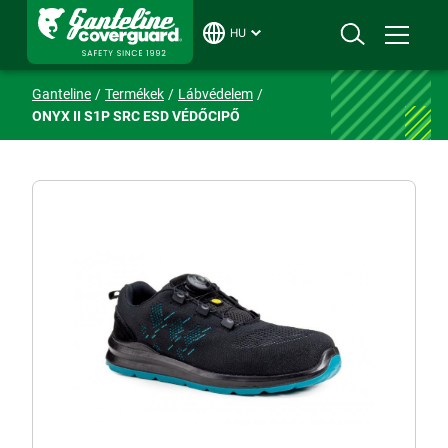
HU
Ganteline
Termékek
Lábvédelem
ONYX II S1P SRC ESD VÉDŐCIPŐ