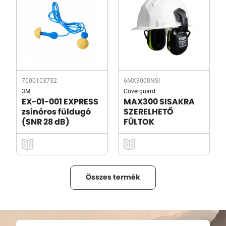
7000103732
6MX3000NSI
3M
Coverguard
EX-01-001 EXPRESS
MAX300 SISAKRA
zsinóros füldugó
SZERELHETŐ
(SNR 28 dB)
FÜLTOK
Összes termék