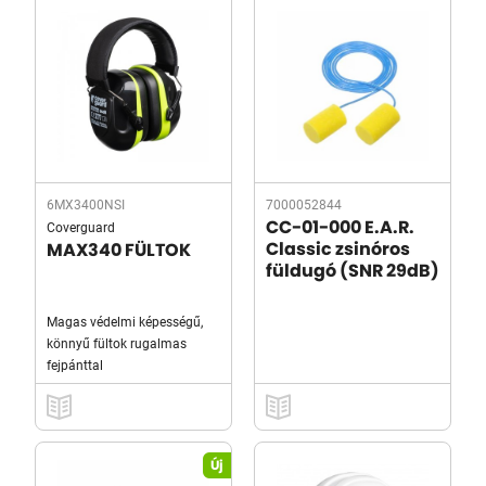
6MX3400NSI
7000052844
Coverguard
CC-01-000 E.A.R.
Classic zsinóros
MAX340 FÜLTOK
füldugó (SNR 29dB)
Magas védelmi képességű,
könnyű fültok rugalmas
fejpánttal
Új