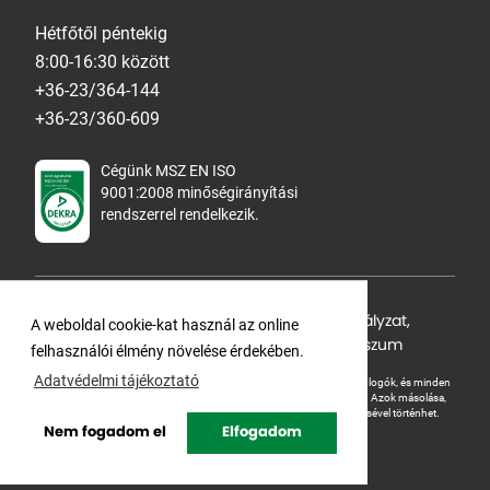
Hétfőtől péntekig
8:00-16:30 között
+36-23/364-144
+36-23/360-609
Cégünk MSZ EN ISO
9001:2008 minőségirányítási
rendszerrel rendelkezik.
Adatvédelmi tájékoztató
,
Cookie Szabályzat
,
A weboldal cookie-kat használ az online
Felhasználási feltételek
,
ÁSZF
,
Impresszum
felhasználói élmény növelése érdekében.
Adatvédelmi tájékoztató
A Ganteline Kft jelen honlapja szerzői jog által védett. A leírások, fotók, logók, és minden
egyéb, azon szereplő információ cégünk szellemi tulajdonát képezik.
Azok másolása,
üzleti célú felhasználása kizárólag a jog tulajdonosának beleegyezésével történhet.
Nem fogadom el
Elfogadom
Copyright © Ganteline. All rights reserved.
Website and design by
Voov