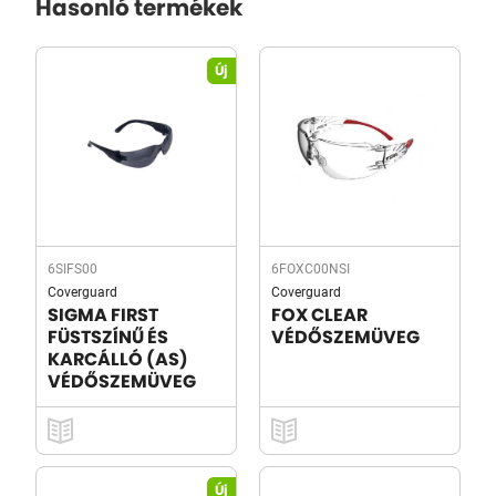
Hasonló termékek
Új
6SIFS00
6FOXC00NSI
Coverguard
Coverguard
SIGMA FIRST
FOX CLEAR
FÜSTSZÍNŰ ÉS
VÉDŐSZEMÜVEG
KARCÁLLÓ (AS)
VÉDŐSZEMÜVEG
Új