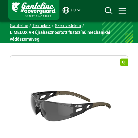
HU
Ganteline
Termékek
Szemvédelem
LIMELUX VR újrahasznosított füstszínű mechanikai
védőszemüveg
Új