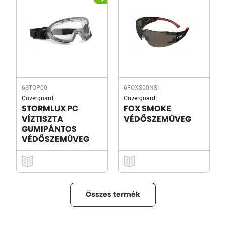
6STOP00
6FOXS00NSI
Coverguard
Coverguard
STORMLUX PC
FOX SMOKE
VÍZTISZTA
VÉDŐSZEMÜVEG
GUMIPÁNTOS
VÉDŐSZEMÜVEG
Összes termék