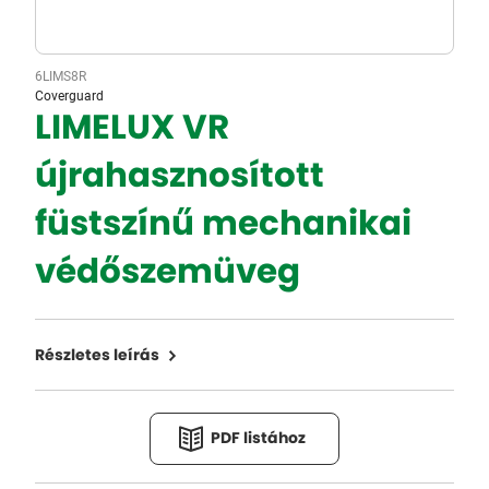
6LIMS8R
Coverguard
LIMELUX VR
újrahasznosított
füstszínű mechanikai
védőszemüveg
Részletes leírás
PDF listához