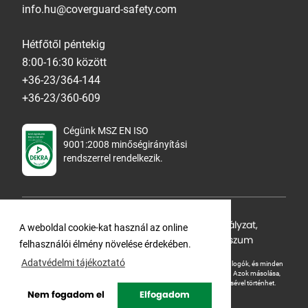
info.hu@coverguard-safety.com
Hétfőtől péntekig
8:00-16:30 között
+36-23/364-144
+36-23/360-609
Cégünk MSZ EN ISO
9001:2008 minőségirányítási
rendszerrel rendelkezik.
Adatvédelmi tájékoztató
,
Cookie Szabályzat
,
A weboldal cookie-kat használ az online
Felhasználási feltételek
,
ÁSZF
,
Impresszum
felhasználói élmény növelése érdekében.
Adatvédelmi tájékoztató
A Ganteline Kft jelen honlapja szerzői jog által védett. A leírások, fotók, logók, és minden
egyéb, azon szereplő információ cégünk szellemi tulajdonát képezik.
Azok másolása,
üzleti célú felhasználása kizárólag a jog tulajdonosának beleegyezésével történhet.
Nem fogadom el
Elfogadom
Copyright © Ganteline. All rights reserved.