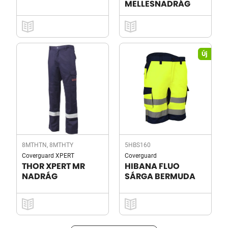
MELLESNADRÁG
Új
8MTHTN, 8MTHTY
5HBS160
Coverguard XPERT
Coverguard
THOR XPERT MR
HIBANA FLUO
NADRÁG
SÁRGA BERMUDA