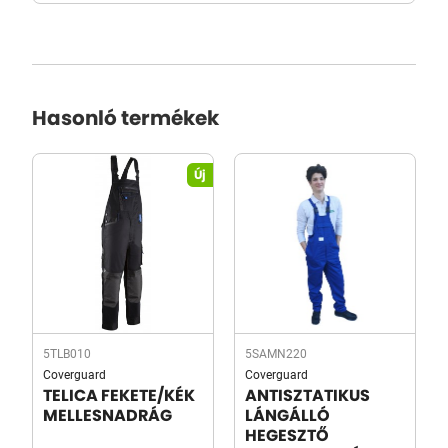
Hasonló termékek
Új
5TLB010
5SAMN220
Coverguard
Coverguard
TELICA FEKETE/KÉK
ANTISZTATIKUS
MELLESNADRÁG
LÁNGÁLLÓ
HEGESZTŐ