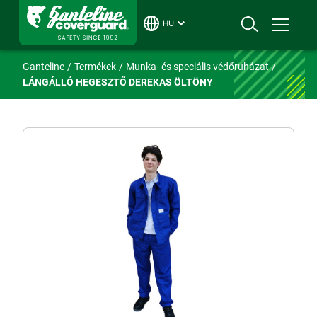
HU
Ganteline
Termékek
Munka- és speciális védőruházat
LÁNGÁLLÓ HEGESZTŐ DEREKAS ÖLTÖNY