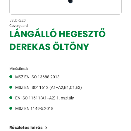
5SLDR220
Coverguard
LÁNGÁLLÓ HEGESZTŐ
DEREKAS ÖLTÖNY
Minősítések
MSZ EN ISO 13688:2013
MSZ EN ISO11612 (A1+A2,B1,C1,E3)
EN ISO 11611(A1+A2) 1. osztály
MSZ EN 1149-5:2018
Részletes leírás