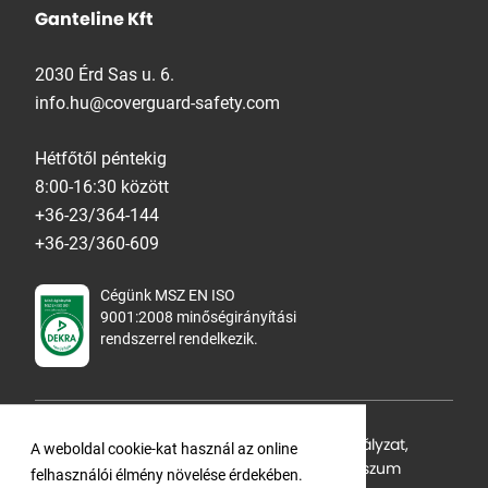
Ganteline Kft
2030 Érd Sas u. 6.
info.hu@coverguard-safety.com
Hétfőtől péntekig
8:00-16:30 között
+36-23/364-144
+36-23/360-609
Cégünk MSZ EN ISO
9001:2008 minőségirányítási
rendszerrel rendelkezik.
Adatvédelmi tájékoztató
,
Cookie Szabályzat
,
A weboldal cookie-kat használ az online
Felhasználási feltételek
,
ÁSZF
,
Impresszum
felhasználói élmény növelése érdekében.