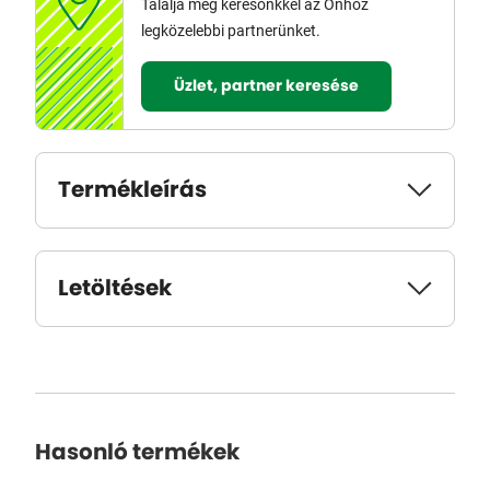
Találja meg keresőnkkel az Önhöz
legközelebbi partnerünket.
Üzlet, partner keresése
Termékleírás
Letöltések
Hasonló termékek