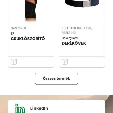
GAN78250
8BELC120, 8BELE120,
RBELB140
EP
Coverguard
CSUKLÓSZORÍTÓ
DERÉKÖVEK
Összes termék
LinkedIn