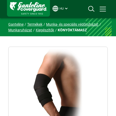
HU
Ganteline
Termékek
Munka- és speciális védőruházat
Munkaruházat
Kiegészítők
KÖNYÖKTÁMASZ