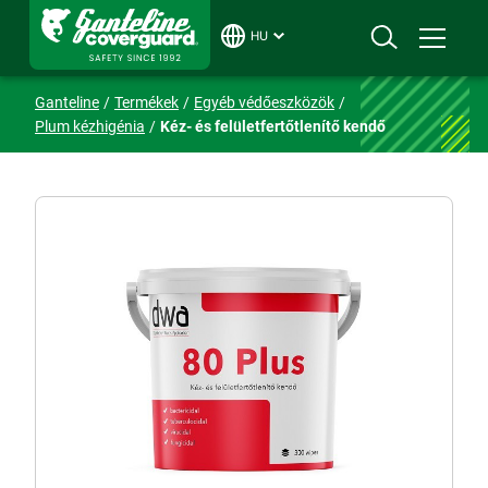
HU
Ganteline
Termékek
Egyéb védőeszközök
Plum kézhigénia
Kéz- és felületfertőtlenítő kendő