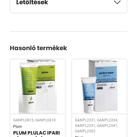
Letöltések
Hasonló termékek
GANPL0815, GANPL0818
GANPL2231, GANPL2204,
GANPL2331, GANPL2541,
Plum
GANPL2503
PLUM PLULAC IPARI