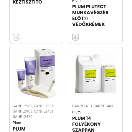
Plum
KÉZTISZTÍTÓ
PLUM PLUTECT
MUNKAVÉGZÉS
ELŐTTI
VÉDŐKRÉMEK
GANPL2902, GANPL2901,
GANPL1413, GANPL1403
GANPL2903, GANPL2461,
Plum
GANPL2470
PLUM 14
Plum
FOLYÉKONY
PLUM
SZAPPAN