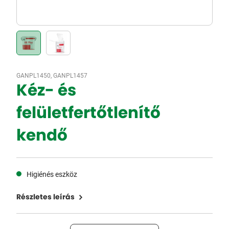
GANPL1450, GANPL1457
Kéz- és
felületfertőtlenítő
kendő
Higiénés eszköz
Részletes leírás