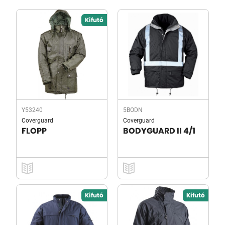
Kifutó
Y53240
5BODN
Coverguard
Coverguard
FLOPP
BODYGUARD II 4/1
Kifutó
Kifutó