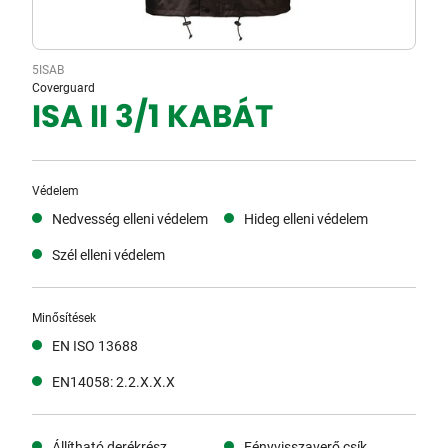
5ISAB
Coverguard
ISA II 3/1 KABÁT
Védelem
Nedvesség elleni védelem
Hideg elleni védelem
Szél elleni védelem
Minősítések
EN ISO 13688
EN14058: 2.2.X.X.X
Állítható derékrész
Fényvisszaverő csík