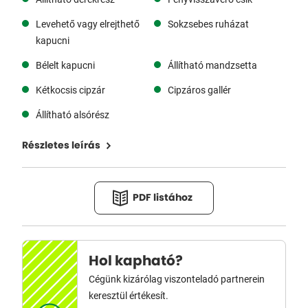
Levehető vagy elrejthető
Sokzsebes ruházat
kapucni
Bélelt kapucni
Állítható mandzsetta
Kétkocsis cipzár
Cipzáros gallér
Állítható alsórész
Részletes leírás
PDF listához
Hol kapható?
Cégünk kizárólag viszonteladó partnerein
keresztül értékesít.