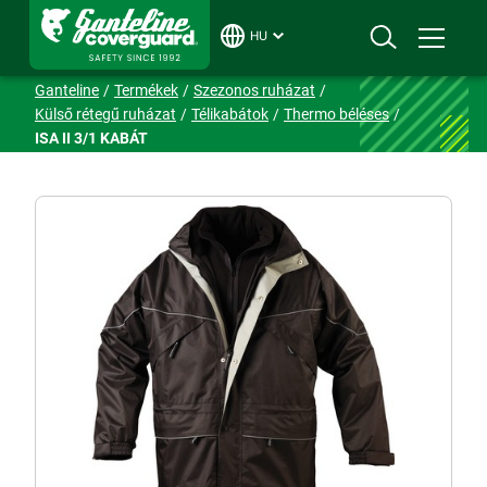
HU
Ganteline
Termékek
Szezonos ruházat
Külső rétegű ruházat
Télikabátok
Thermo béléses
ISA II 3/1 KABÁT