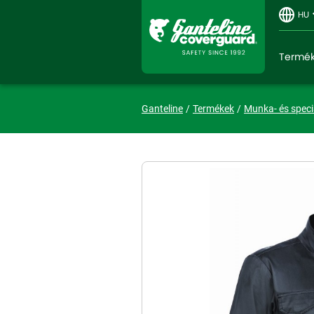
HU
Termé
Ganteline
Termékek
Munka- és speci