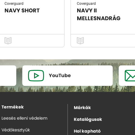
Coverguard
Coverguard
NAVY SHORT
NAVY II
MELLESNADRÁG
YouTube
Termékek
Márkák
Leesés elleni védelem
Katalógusok
Védőkesztyűk
Hol kapható