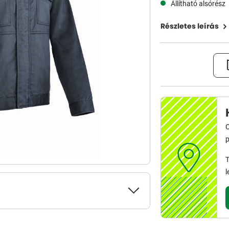
Állítható alsórész
Részletes leírás
C
p
T
l