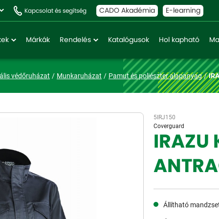
CADO Akadémia
E-learning
Kapcsolat és segítség
kek
Márkák
Rendelés
Katalógusok
Hol kapható
Ma
ális védőruházat
Munkaruházat
Pamut és poliészter alapanyag
IR
5IRJ150
Coverguard
IRAZU 
ANTRA
Állítható mandzse