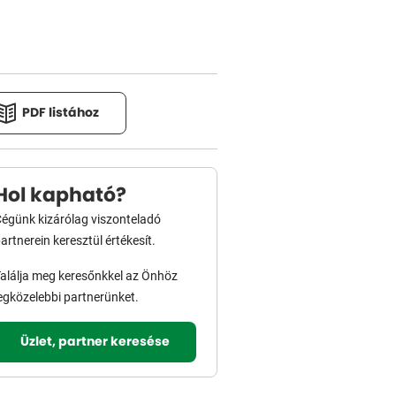
PDF listához
Hol kapható?
égünk kizárólag viszonteladó
artnerein keresztül értékesít.
alálja meg keresőnkkel az Önhöz
egközelebbi partnerünket.
Üzlet, partner keresése