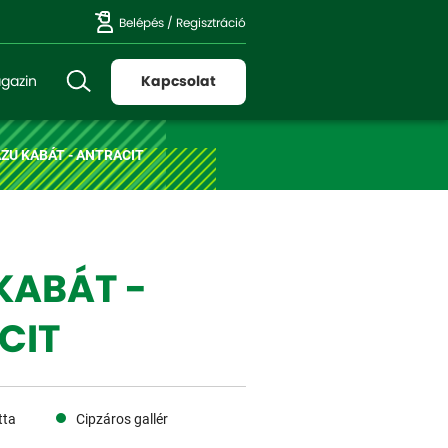
Belépés
/
Regisztráció
gazin
Kapcsolat
AZU KABÁT - ANTRACIT
KABÁT -
CIT
tta
Cipzáros gallér