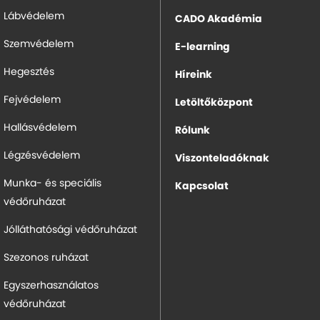
Lábvédelem
CADO Akadémia
Szemvédelem
E-learning
Hegesztés
Híreink
Fejvédelem
Letöltőközpont
Hallásvédelem
Rólunk
Légzésvédelem
Viszonteladóknak
Munka- és speciális
Kapcsolat
védőruházat
Jólláthatósági védőruházat
Szezonos ruházat
Egyszerhasználatos
védőruházat