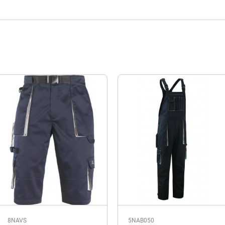
8NAVS
5NAB050