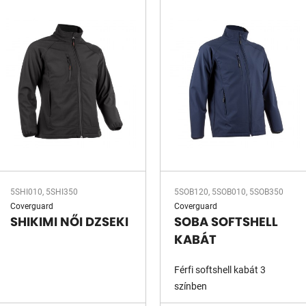
5SHI010, 5SHI350
5SOB120, 5SOB010, 5SOB350
Coverguard
Coverguard
SHIKIMI NŐI DZSEKI
SOBA SOFTSHELL
KABÁT
Férfi softshell kabát 3
színben