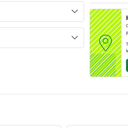
C
p
T
l