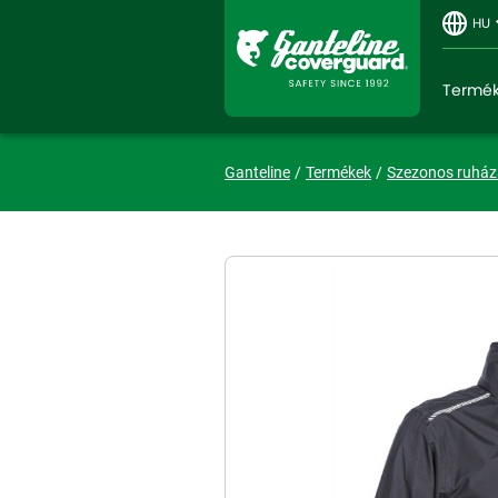
HU
Termé
Ganteline
Termékek
Szezonos ruház