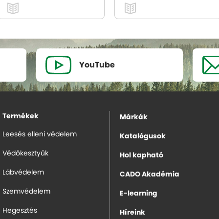
YouTube
Termékek
Márkák
Leesés elleni védelem
Katalógusok
Védőkesztyűk
Hol kapható
Lábvédelem
CADO Akadémia
Szemvédelem
E-learning
Hegesztés
Híreink