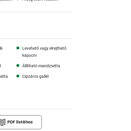
ík
Levehető vagy elrejthető
kapucni
t
Állítható mandzsetta
etta
Cipzáros gallér
PDF listához