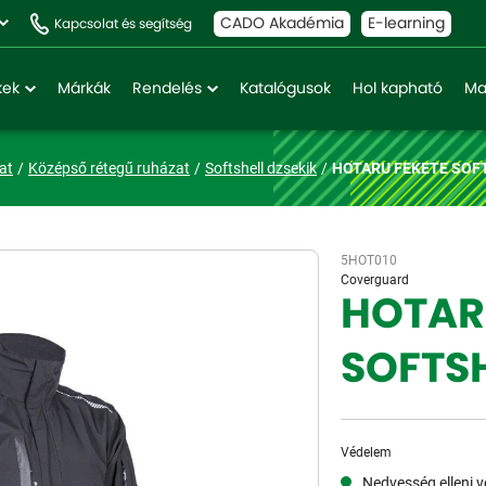
CADO Akadémia
E-learning
Kapcsolat és segítség
kek
Márkák
Rendelés
Katalógusok
Hol kapható
Ma
at
Középső rétegű ruházat
Softshell dzsekik
HOTARU FEKETE SOF
5HOT010
Coverguard
HOTAR
SOFTSH
Védelem
Nedvesség elleni 