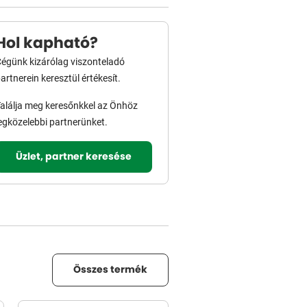
Hol kapható?
égünk kizárólag viszonteladó
artnerein keresztül értékesít.
alálja meg keresőnkkel az Önhöz
egközelebbi partnerünket.
Üzlet, partner keresése
Összes termék