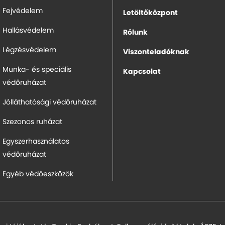
Fejvédelem
Letöltőközpont
Hallásvédelem
Rólunk
Légzésvédelem
Viszonteladóknak
Munka- és speciális
Kapcsolat
védőruházat
Jólláthatósági védőruházat
Szezonos ruházat
Egyszerhasználatos
védőruházat
Egyéb védőeszközök