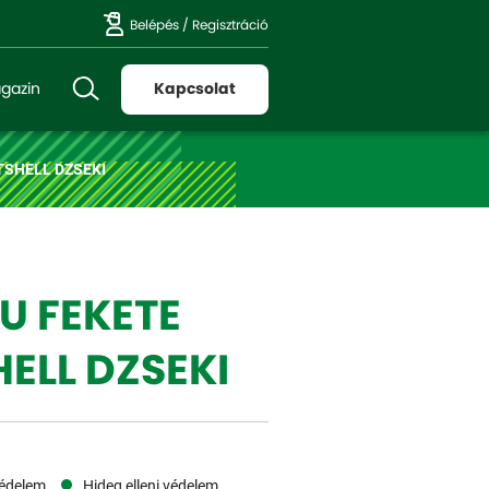
Belépés
/
Regisztráció
gazin
Kapcsolat
TSHELL DZSEKI
U FEKETE
ELL DZSEKI
védelem
Hideg elleni védelem