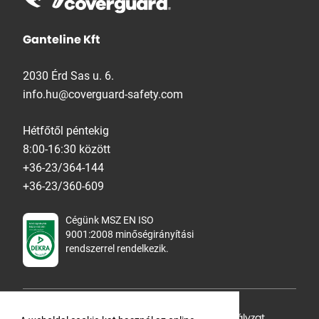
Ganteline Kft
2030 Érd Sas u. 6.
info.hu@coverguard-safety.com
Hétfőtől péntekig
8:00-16:30 között
+36-23/364-144
+36-23/360-609
Cégünk MSZ EN ISO
9001:2008 minőségirányítási
rendszerrel rendelkezik.
Adatvédelmi tájékoztató
,
Cookie Szabályzat
,