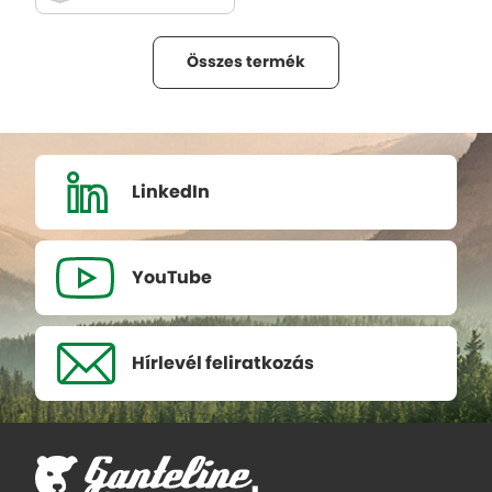
Összes termék
LinkedIn
YouTube
Hírlevél
feliratkozás