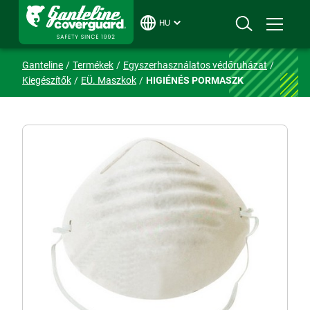
HU
Ganteline
Termékek
Egyszerhasználatos védőruházat
Kiegészítők
EÜ. Maszkok
HIGIÉNÉS PORMASZK