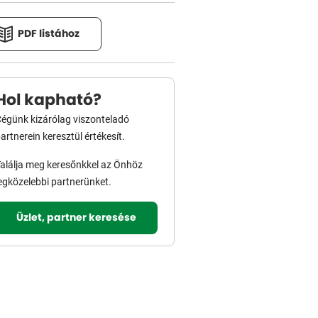
PDF listához
Hol kapható?
égünk kizárólag viszonteladó
artnerein keresztül értékesít.
alálja meg keresőnkkel az Önhöz
egközelebbi partnerünket.
Üzlet, partner keresése