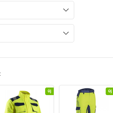
k
Új
Új