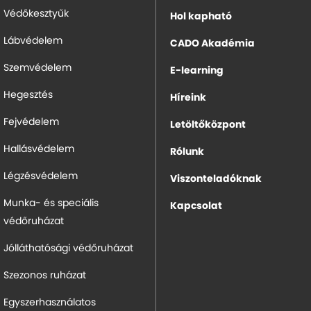
Védőkesztyűk
Hol kapható
Lábvédelem
CADO Akadémia
Szemvédelem
E-learning
Hegesztés
Híreink
Fejvédelem
Letöltőközpont
Hallásvédelem
Rólunk
Légzésvédelem
Viszonteladóknak
Munka- és speciális
Kapcsolat
védőruházat
Jólláthatósági védőruházat
Szezonos ruházat
Egyszerhasználatos