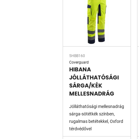
5HBB160
Coverguard
HIBANA
JÓLLÁTHATÓSÁGI
SÁRGA/KÉK
MELLESNADRÁG
Jólláthatósági mellesnadrág
sárga-sötétkék színben,
rugalmas betétekkel, Oxford
térdvédővel