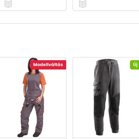
Modellváltás
Új