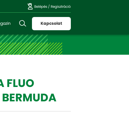
Belépés
/
Regisztráció
gazin
Kapcsolat
A FLUO
 BERMUDA