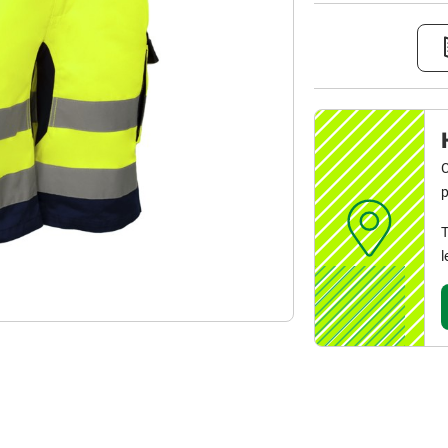
C
p
T
l