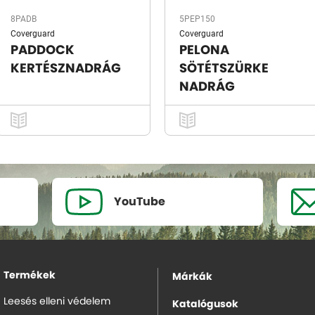
8PADB
5PEP150
Coverguard
Coverguard
PADDOCK
PELONA
KERTÉSZNADRÁG
SÖTÉTSZÜRKE
NADRÁG
YouTube
Termékek
Márkák
Leesés elleni védelem
Katalógusok