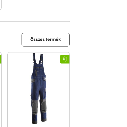
Összes termék
Új