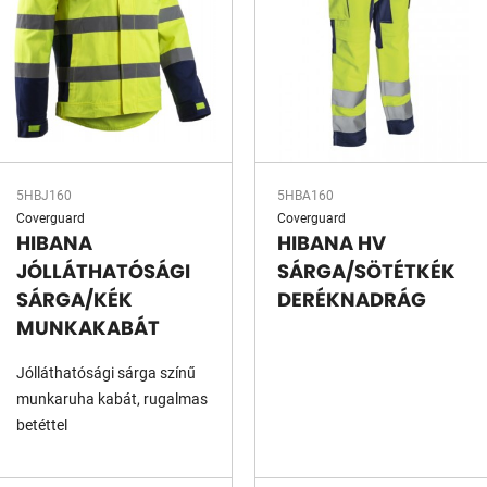
5HBJ160
5HBA160
Coverguard
Coverguard
HIBANA
HIBANA HV
JÓLLÁTHATÓSÁGI
SÁRGA/SÖTÉTKÉK
SÁRGA/KÉK
DERÉKNADRÁG
MUNKAKABÁT
Jólláthatósági sárga színű
munkaruha kabát, rugalmas
betéttel