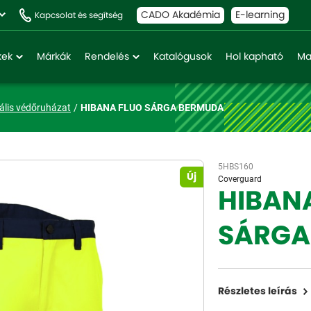
CADO Akadémia
E-learning
Kapcsolat és segítség
kek
Márkák
Rendelés
Katalógusok
Hol kapható
Ma
ális védőruházat
HIBANA FLUO SÁRGA BERMUDA
5HBS160
Új
Coverguard
HIBAN
SÁRGA
Részletes leírás