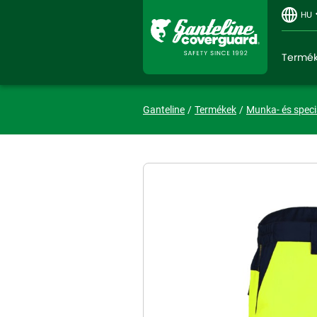
HU
Termé
Ganteline
Termékek
Munka- és speci