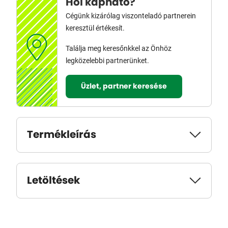
Hol kapható?
Cégünk kizárólag viszonteladó partnerein
keresztül értékesít.
Találja meg keresőnkkel az Önhöz
legközelebbi partnerünket.
Üzlet, partner keresése
Termékleírás
Letöltések