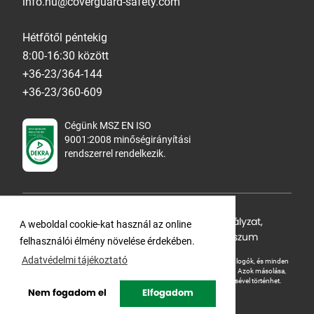
info.hu@coverguard-safety.com
Hétfőtől péntekig
8:00-16:30 között
+36-23/364-144
+36-23/360-609
Cégünk MSZ EN ISO
9001:2008 minőségirányítási
rendszerrel rendelkezik.
Adatvédelmi tájékoztató
,
Cookie Szabályzat
,
A weboldal cookie-kat használ az online
Felhasználási feltételek
,
ÁSZF
,
Impresszum
felhasználói élmény növelése érdekében.
Adatvédelmi tájékoztató
A Ganteline Kft jelen honlapja szerzői jog által védett. A leírások, fotók, logók, és minden
egyéb, azon szereplő információ cégünk szellemi tulajdonát képezik.
Azok másolása,
üzleti célú felhasználása kizárólag a jog tulajdonosának beleegyezésével történhet.
Nem fogadom el
Elfogadom
Copyright © Ganteline. All rights reserved.
Website and design by
Voov