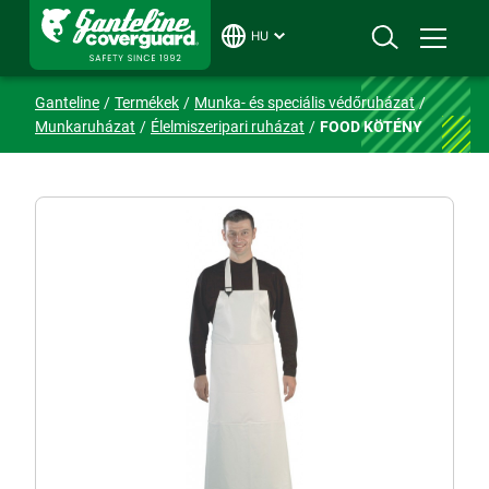
HU
Ganteline
Termékek
Munka- és speciális védőruházat
Munkaruházat
Élelmiszeripari ruházat
FOOD KÖTÉNY