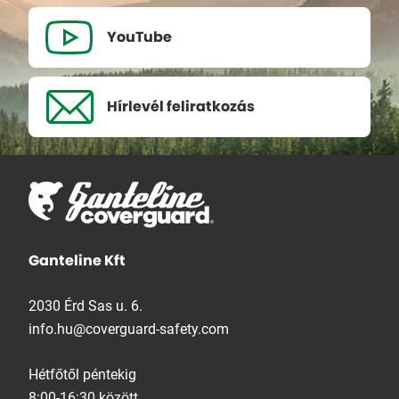
YouTube
Hírlevél
feliratkozás
Ganteline Kft
2030 Érd Sas u. 6.
info.hu@coverguard-safety.com
Hétfőtől péntekig
8:00-16:30 között