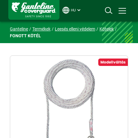
HU
Ganteline
Termékek
Leesés elleni védelem
Kötelek
FONOTT KÖTÉL
Modellváltás