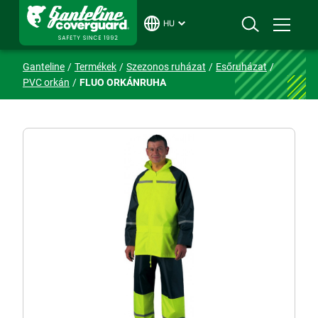
HU
Ganteline
Termékek
Szezonos ruházat
Esőruházat
PVC orkán
FLUO ORKÁNRUHA