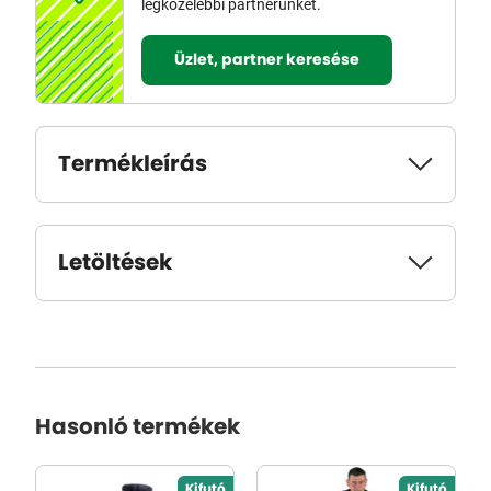
legközelebbi partnerünket.
Üzlet, partner keresése
Termékleírás
Letöltések
Hasonló termékek
Kifutó
Kifutó