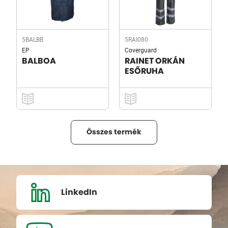
5BALBB
5RAI080
EP
Coverguard
BALBOA
RAINET ORKÁN
ESŐRUHA
Összes termék
LinkedIn