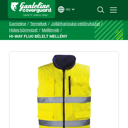
HU
Ganteline
Termékek
Jólláthatósági védőruházat
Hideg környezet
Mellények
HI-WAY FLUO BÉLELT MELLÉNY