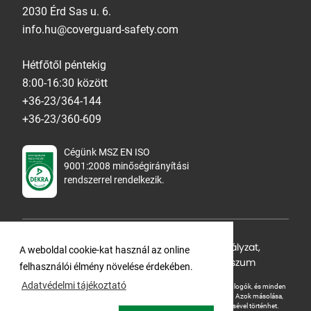
2030 Érd Sas u. 6.
info.hu@coverguard-safety.com
Hétfőtől péntekig
8:00-16:30 között
+36-23/364-144
+36-23/360-609
Cégünk MSZ EN ISO
9001:2008 minőségirányítási
rendszerrel rendelkezik.
Adatvédelmi tájékoztató
,
Cookie Szabályzat
,
A weboldal cookie-kat használ az online
Felhasználási feltételek
,
ÁSZF
,
Impresszum
felhasználói élmény növelése érdekében.
Adatvédelmi tájékoztató
A Ganteline Kft jelen honlapja szerzői jog által védett. A leírások, fotók, logók, és minden
egyéb, azon szereplő információ cégünk szellemi tulajdonát képezik.
Azok másolása,
üzleti célú felhasználása kizárólag a jog tulajdonosának beleegyezésével történhet.