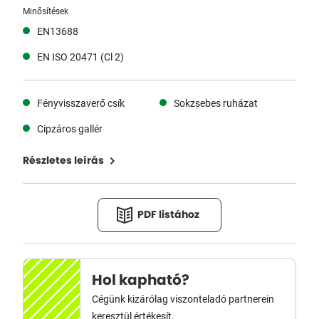
Minősítések
EN13688
EN ISO 20471 (Cl 2)
Fényvisszaverő csík
Sokzsebes ruházat
Cipzáros gallér
Részletes leírás
PDF listához
Hol kapható?
Cégünk kizárólag viszonteladó partnerein
keresztül értékesít.