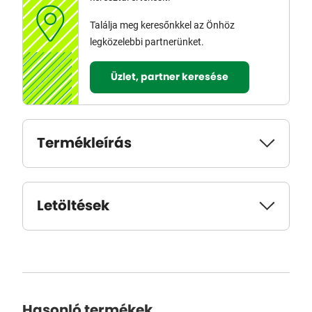
Találja meg keresőnkkel az Önhöz
legközelebbi partnerünket.
Üzlet, partner keresése
Termékleírás
Letöltések
Hasonló termékek