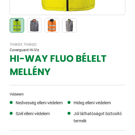
7HWGY, 7HWGO
Coverguard Hi-Viz
HI-WAY FLUO BÉLELT
MELLÉNY
Védelem
Nedvesség elleni védelem
Hideg elleni védelem
Szél elleni védelem
Jól láthatóságot biztosító
termék