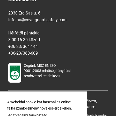
Ganteline Kft
2030 Érd Sas u. 6.
info.hu@coverguard-safety.com
Hétfőtől péntekig
8:00-16:30 között
+36-23/364-144
+36-23/360-609
Cégünk MSZ EN ISO
9001:2008 minőségirányítási
rendszerrel rendelkezik.
Adatvédelmi tájékoztató
,
Cookie Szabályzat
,
A weboldal cookie-kat használ az online
Felhasználási feltételek
,
ÁSZF
,
Impresszum
felhasználói élmény növelése érdekében.
Adatvédelmi tájékoztató
A Ganteline Kft jelen honlapja szerzői jog által védett. A leírások, fotók, logók, és minden