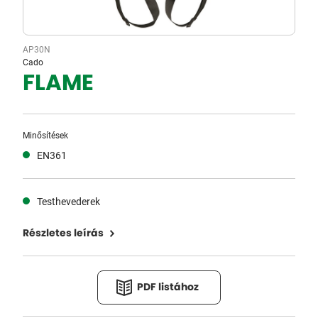
AP30N
Cado
FLAME
Minősítések
EN361
Testhevederek
Részletes leírás
PDF listához