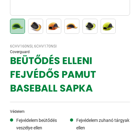
6CHV160NSI, 6CHV170NSI
Coverguard
BEÜTŐDÉS ELLENI
FEJVÉDŐS PAMUT
BASEBALL SAPKA
Védelem
Fejvédelem beütődés
Fejvédelem zuhanó tárgyak
veszélye ellen
ellen