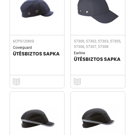
6CPS120NSI
57300, 57302, 57303, 57305,
57306, 57307, 57308
Coverguard
Earline
ÜTÉSBIZTOS SAPKA
ÜTÉSBIZTOS SAPKA