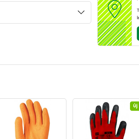
T
l
Új