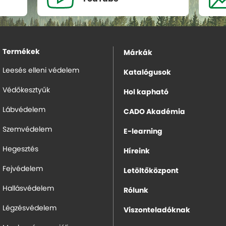
Termékek
Márkák
Leesés elleni védelem
Katalógusok
Védőkesztyűk
Hol kapható
Lábvédelem
CADO Akadémia
Szemvédelem
E-learning
Hegesztés
Híreink
Fejvédelem
Letöltőközpont
Hallásvédelem
Rólunk
Légzésvédelem
Viszonteladóknak