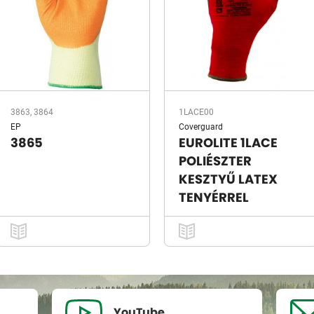
3863, 3864
1LACE00
EP
Coverguard
3865
EUROLITE 1LACE
POLIÉSZTER
KESZTYŰ LATEX
TENYÉRREL
YouTube