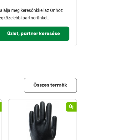
alálja meg keresőnkkel az Önhöz
egközelebbi partnerünket.
Üzlet, partner keresése
Összes termék
Új