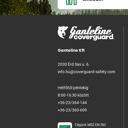
Ganteline Kft
2030 Érd Sas u. 6.
info.hu@coverguard-safety.com
Hétfőtől péntekig
8:00-16:30 között
+36-23/364-144
+36-23/360-609
Cégünk MSZ EN ISO