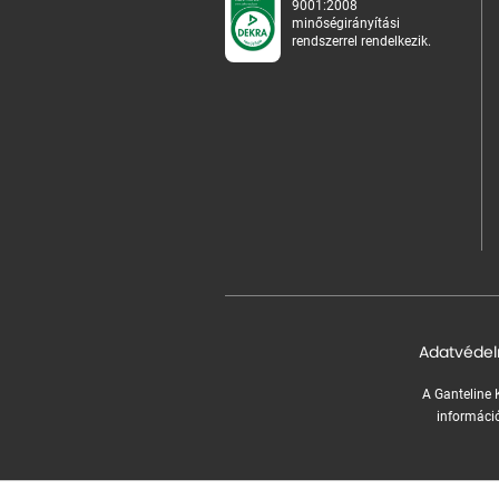
9001:2008
minőségirányítási
rendszerrel rendelkezik.
Adatvédel
A Ganteline K
információ