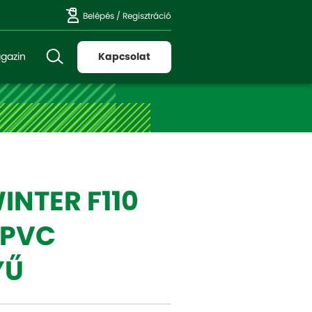
Belépés
/
Regisztráció
gazin
Kapcsolat
NTER F110
 PVC
YŰ