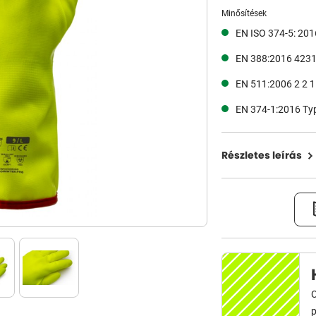
Minősítések
EN ISO 374-5: 201
EN 388:2016 423
EN 511:2006 2 2 1
EN 374-1:2016 T
Részletes leírás
C
p