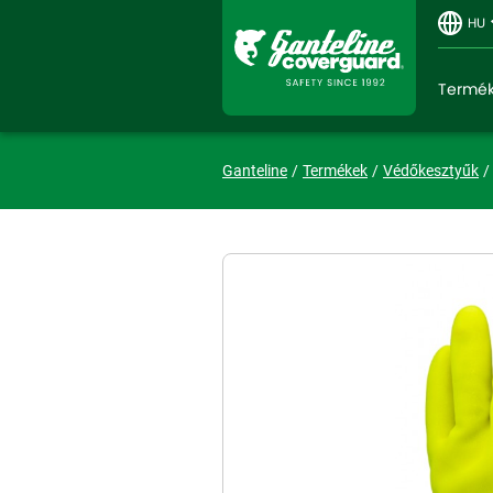
HU
Termé
Ganteline
Termékek
Védőkesztyűk