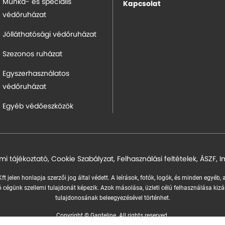
Munka- és speciális
Kapcsolat
védőruházat
Jólláthatósági védőruházat
Szezonos ruházat
Egyszerhasználatos
védőruházat
Egyéb védőeszközök
mi tájékoztató
,
Cookie Szabályzat
,
Felhasználási feltételek
,
ÁSZF
,
I
ft jelen honlapja szerzői jog által védett. A leírások, fotók, logók, és minden egyéb,
 cégünk szellemi tulajdonát képezik.
Azok másolása, üzleti célú felhasználása kizá
tulajdonosának beleegyezésével történhet.
Copyright © Ganteline. All rights reserved.