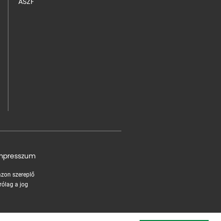
ÁSZF
mpresszum
 azon szereplő
rólag a jog