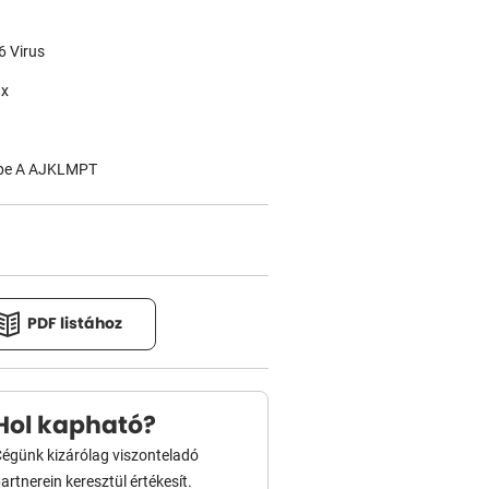
6 Virus
1x
ype A AJKLMPT
PDF listához
Hol kapható?
égünk kizárólag viszonteladó
artnerein keresztül értékesít.