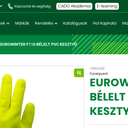
CADO Akadémia
E-learning
Kapcsolat és segítség
kek
Márkák
Rendelés
Katalógusok
Hol kapható
Ma
EUROWINTER F110 BÉLELT PVC KESZTYŰ
1WICH00
Új
Coverguard
EUROWI
BÉLELT
KESZT