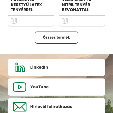
KESZTYŰ LATEX
NITRIL TENYÉR
TENYÉRREL
BEVONATTAL
Összes termék
LinkedIn
YouTube
Hírlevél
feliratkozás