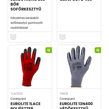
BŐR
SOFŐRKESZTYŰ
Kényelmes kecskebőr
sofőrkesztyű gumírozott
csuklórésszel
Új
Új
1LACE00
1NICB
Coverguard
Coverguard
EUROLITE 1LACE
EUROLITE 13N400
POLIÉSZTER
VÉDŐKESZTYŰ