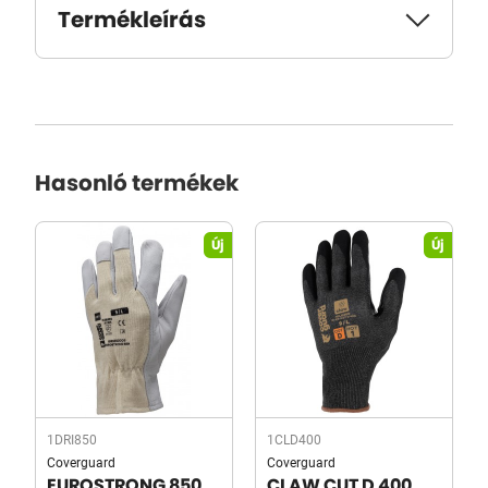
Termékleírás
Hasonló termékek
Új
Új
1DRI850
1CLD400
Coverguard
Coverguard
EUROSTRONG 850
CLAW CUT D 400