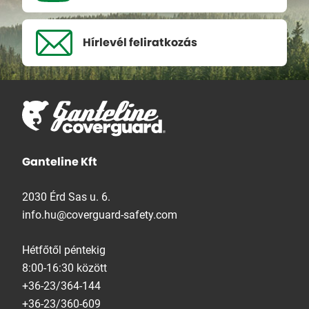
Hírlevél
feliratkozás
Ganteline Kft
2030 Érd Sas u. 6.
info.hu@coverguard-safety.com
Hétfőtől péntekig
8:00-16:30 között
+36-23/364-144
+36-23/360-609