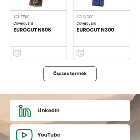
1CUFF00
1CUNC00
Coverguard
Coverguard
EUROCUT N606
EUROCUT N300
Összes termék
LinkedIn
YouTube