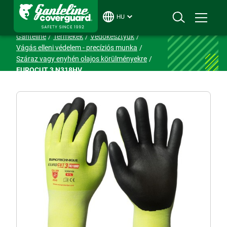
HU
Ganteline
Termékek
Védőkesztyűk
Vágás elleni védelem - precíziós munka
Száraz vagy enyhén olajos körülményekre
EUROCUT 3 N318HV