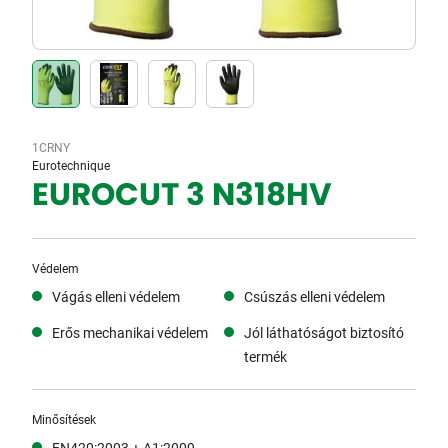
1CRNY
Eurotechnique
EUROCUT 3 N318HV
Védelem
Vágás elleni védelem
Csúszás elleni védelem
Erős mechanikai védelem
Jól láthatóságot biztosító
termék
Minősítések
EN420:2003 + A1:2009