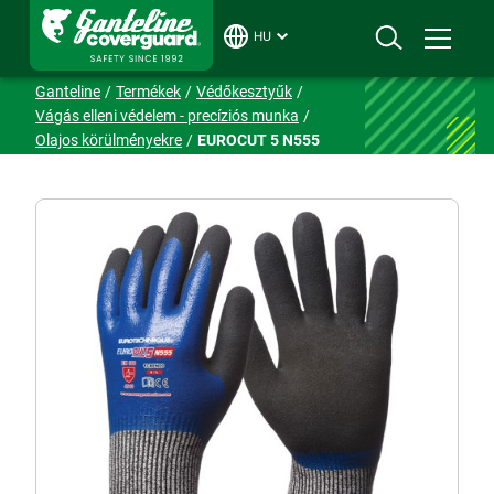
HU
Ganteline
Termékek
Védőkesztyűk
Vágás elleni védelem - precíziós munka
Olajos körülményekre
EUROCUT 5 N555