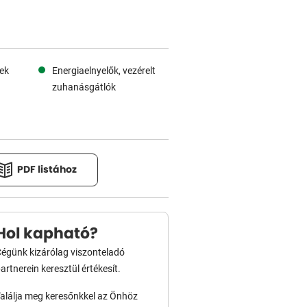
lek
Energiaelnyelők, vezérelt
zuhanásgátlók
PDF listához
Hol kapható?
égünk kizárólag viszonteladó
artnerein keresztül értékesít.
alálja meg keresőnkkel az Önhöz