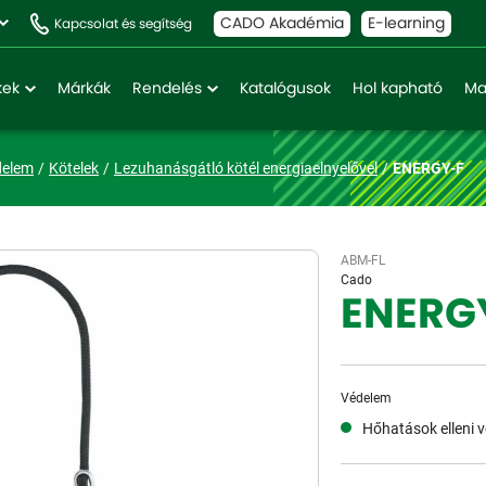
CADO Akadémia
E-learning
Kapcsolat és segítség
kek
Márkák
Rendelés
Katalógusok
Hol kapható
Ma
delem
Kötelek
Lezuhanásgátló kötél energiaelnyelővel
ENERGY-F
ABM-FL
Cado
ENERG
Védelem
Hőhatások elleni 