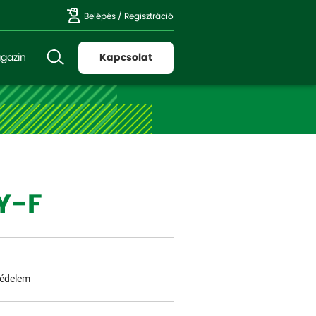
Belépés
/
Regisztráció
gazin
Kapcsolat
Y-F
védelem