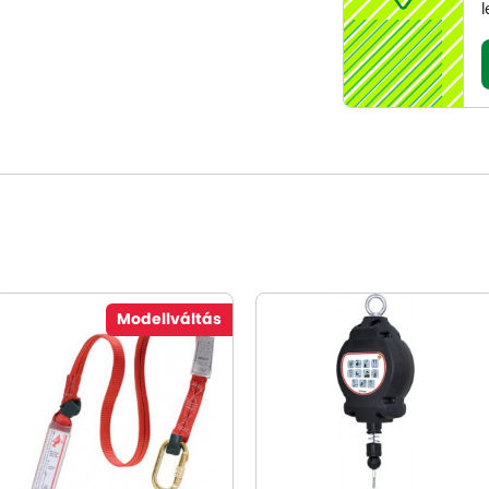
l
Modellváltás