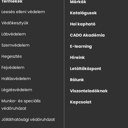
Termékek
Márkák
Leesés elleni védelem
Katalógusok
Védőkesztyűk
Hol kapható
Lábvédelem
CADO Akadémia
Szemvédelem
E-learning
Hegesztés
Híreink
Fejvédelem
Letöltőközpont
Hallásvédelem
Rólunk
Légzésvédelem
Viszonteladóknak
Munka- és speciális
Kapcsolat
védőruházat
Jólláthatósági védőruházat