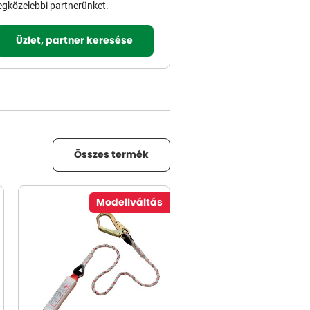
egközelebbi partnerünket.
Üzlet, partner keresése
Összes termék
Modellváltás