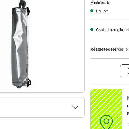
Minősítések
EN355
Csatlakozók, köte
Részletes leírás
C
p
T