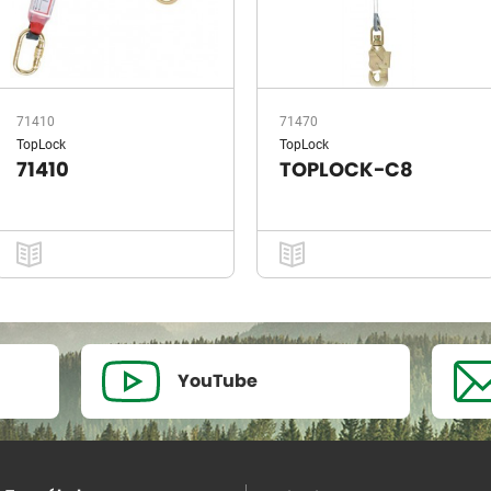
71410
71470
TopLock
TopLock
71410
TOPLOCK-C8
YouTube