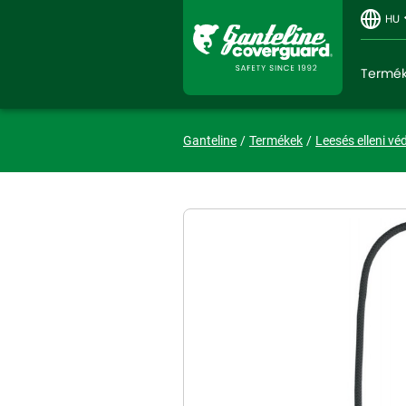
HU
Termé
Ganteline
Termékek
Leesés elleni vé