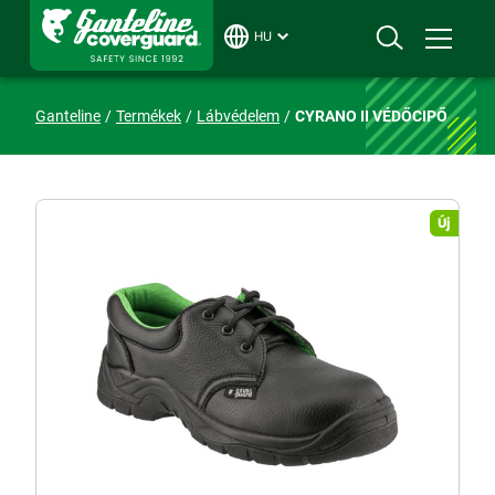
HU
Ganteline
Termékek
Lábvédelem
CYRANO II VÉDŐCIPŐ
Új