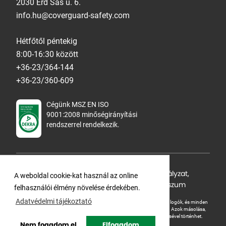
2030 Érd Sas u. 6.
info.hu@coverguard-safety.com
Hétfőtől péntekig
8:00-16:30 között
+36-23/364-144
+36-23/360-609
Cégünk MSZ EN ISO
9001:2008 minőségirányítási
rendszerrel rendelkezik.
Adatvédelmi tájékoztató
,
Cookie Szabályzat
,
A weboldal cookie-kat használ az online
Felhasználási feltételek
,
ÁSZF
,
Impresszum
felhasználói élmény növelése érdekében.
Adatvédelmi tájékoztató
A Ganteline Kft jelen honlapja szerzői jog által védett. A leírások, fotók, logók, és minden
egyéb, azon szereplő információ cégünk szellemi tulajdonát képezik.
Azok másolása,
üzleti célú felhasználása kizárólag a jog tulajdonosának beleegyezésével történhet.
Nem fogadom el
Elfogadom