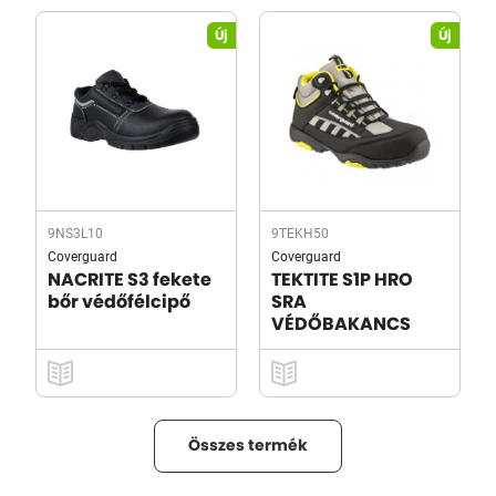
Új
Új
9NS3L10
9TEKH50
Coverguard
Coverguard
NACRITE S3 fekete
TEKTITE S1P HRO
bőr védőfélcipő
SRA
VÉDŐBAKANCS
Összes termék