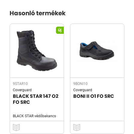
Hasonló termékek
Új
9STAR10
9BONI10
Coverguard
Coverguard
BLACK STAR 147 O2
BONI II O1 FO SRC
FO SRC
BLACK STAR védőbakancs