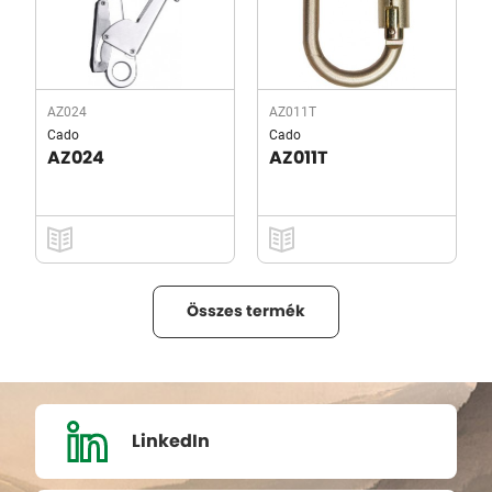
AZ024
AZ011T
Cado
Cado
AZ024
AZ011T
Összes termék
LinkedIn