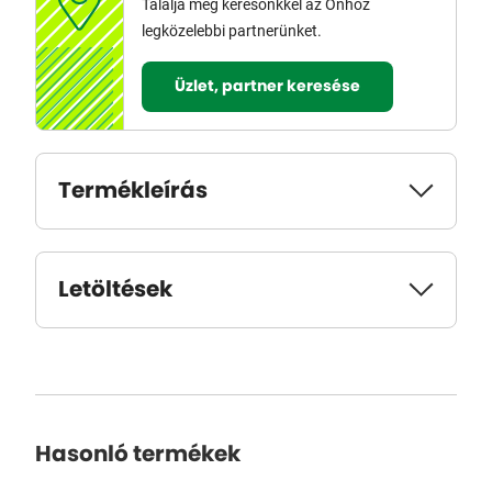
Találja meg keresőnkkel az Önhöz
legközelebbi partnerünket.
Üzlet, partner keresése
Termékleírás
Letöltések
Hasonló termékek