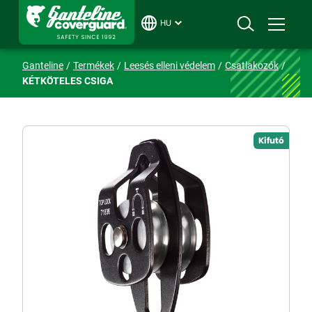
HU
Ganteline
Termékek
Leesés elleni védelem
Csatlakozók
KÉTKÖTELES CSIGA
Kifutó