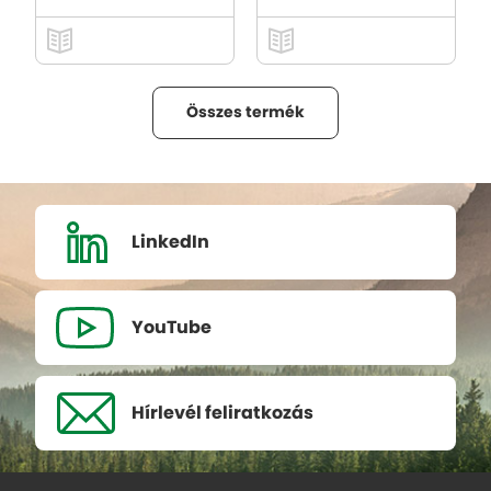
Összes termék
LinkedIn
YouTube
Hírlevél
feliratkozás