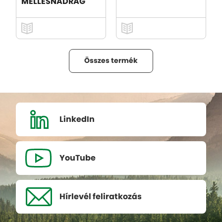
MELLESNADRÁG
Összes termék
LinkedIn
YouTube
Hírlevél
feliratkozás