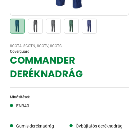
8COTA, 8COTN, 8COTV, 8COTG
Coverguard
COMMANDER
DERÉKNADRÁG
Minősítések
EN340
Gumis deréknadrág
Övbújtatós deréknadrág