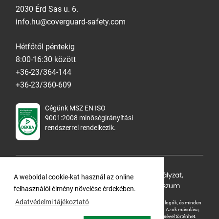
2030 Érd Sas u. 6.
info.hu@coverguard-safety.com
Hétfőtől péntekig
8:00-16:30 között
+36-23/364-144
+36-23/360-609
Cégünk MSZ EN ISO
9001:2008 minőségirányítási
rendszerrel rendelkezik.
Adatvédelmi tájékoztató
,
Cookie Szabályzat
,
A weboldal cookie-kat használ az online
Felhasználási feltételek
,
ÁSZF
,
Impresszum
felhasználói élmény növelése érdekében.
Adatvédelmi tájékoztató
A Ganteline Kft jelen honlapja szerzői jog által védett. A leírások, fotók, logók, és minden
egyéb, azon szereplő információ cégünk szellemi tulajdonát képezik.
Azok másolása,
üzleti célú felhasználása kizárólag a jog tulajdonosának beleegyezésével történhet.