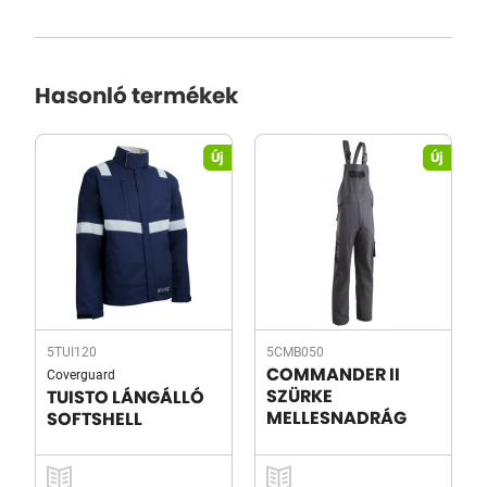
Hasonló termékek
Új
Új
5TUI120
5CMB050
Coverguard
COMMANDER II
SZÜRKE
TUISTO LÁNGÁLLÓ
MELLESNADRÁG
SOFTSHELL