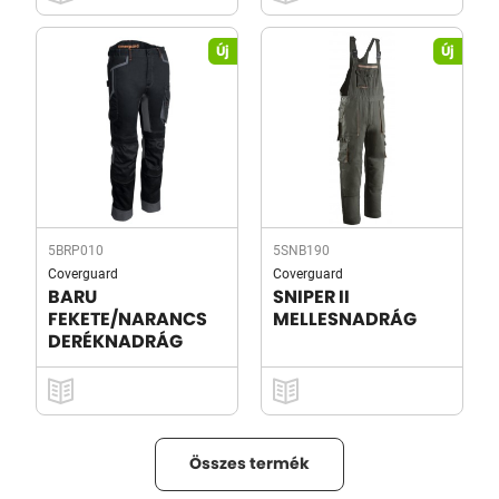
Új
Új
5BRP010
5SNB190
Coverguard
Coverguard
BARU
SNIPER II
FEKETE/NARANCS
MELLESNADRÁG
DERÉKNADRÁG
Összes termék