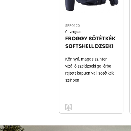
5FRO120
Coverguard
FROGGY SÖTÉTKÉK
SOFTSHELL DZSEKI
Könnyű, magas szinten
vízálló széldzseki gallérba
rejtett kapucnival, sötétkék
színben