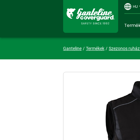
HU
Termé
Ganteline
Termékek
Szezonos ruház