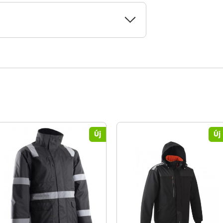
Új
Új