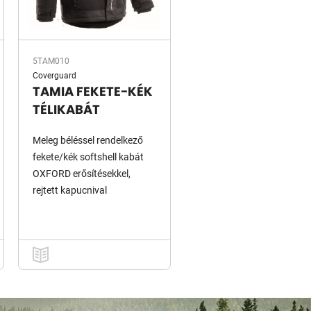
5TAM010
Coverguard
TAMIA FEKETE-KÉK
TÉLIKABÁT
Meleg béléssel rendelkező
fekete/kék softshell kabát
OXFORD erősítésekkel,
rejtett kapucnival