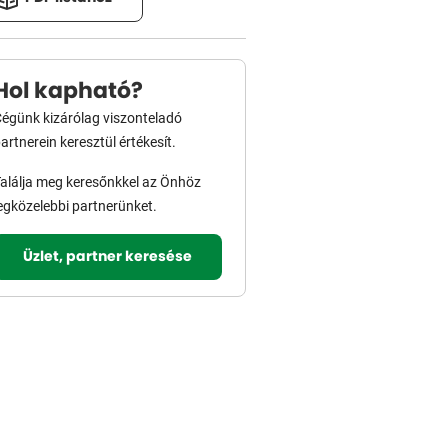
Hol kapható?
égünk kizárólag viszonteladó
artnerein keresztül értékesít.
alálja meg keresőnkkel az Önhöz
egközelebbi partnerünket.
Üzlet, partner keresése