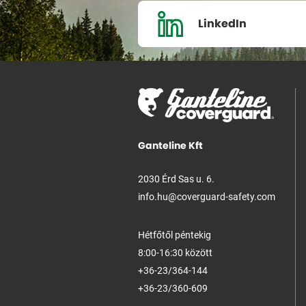
LinkedIn
Ganteline Kft
2030 Érd Sas u. 6.
info.hu@coverguard-safety.com
Hétfőtől péntekig
8:00-16:30 között
+36-23/364-144
+36-23/360-609