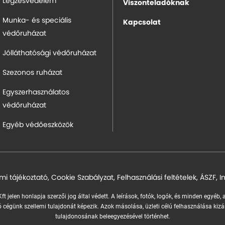
Légzésvédelem
Viszonteladóknak
Munka- és speciális
Kapcsolat
védőruházat
Jólláthatósági védőruházat
Szezonos ruházat
Egyszerhasználatos
védőruházat
Egyéb védőeszközök
mi tájékoztató
,
Cookie Szabályzat
,
Felhasználási feltételek
,
ÁSZF
,
I
ft jelen honlapja szerzői jog által védett. A leírások, fotók, logók, és minden egyéb,
 cégünk szellemi tulajdonát képezik.
Azok másolása, üzleti célú felhasználása kizá
tulajdonosának beleegyezésével történhet.