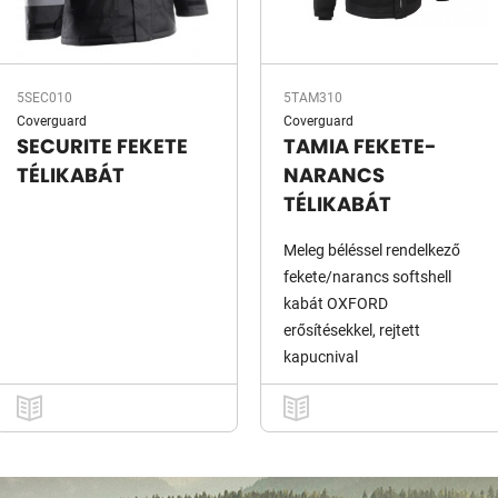
5SEC010
5TAM310
Coverguard
Coverguard
SECURITE FEKETE
TAMIA FEKETE-
TÉLIKABÁT
NARANCS
TÉLIKABÁT
Meleg béléssel rendelkező
fekete/narancs softshell
kabát OXFORD
erősítésekkel, rejtett
kapucnival