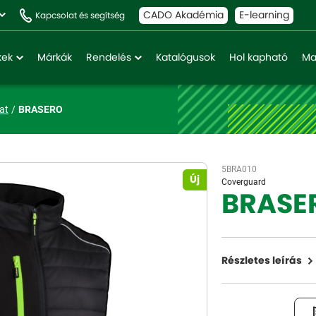
CADO Akadémia
E-learning
Kapcsolat és segítség
kek
Márkák
Rendelés
Katalógusok
Hol kapható
Ma
at
BRASERO
5BRA010
Új
Coverguard
BRASE
Részletes leírás