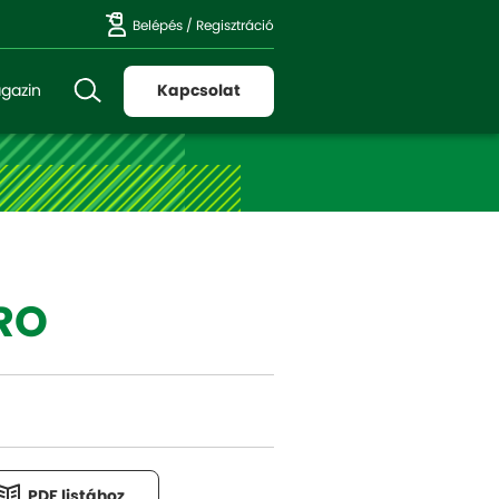
Belépés
/
Regisztráció
gazin
Kapcsolat
RO
PDF listához