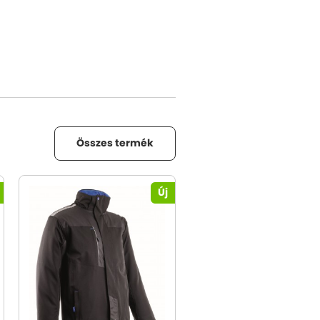
Összes termék
Új