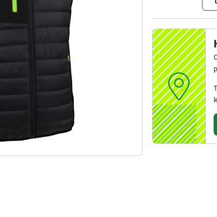
C
p
T
l