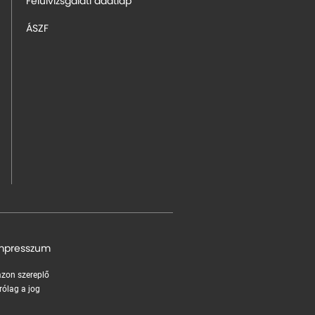
Felülvizsgálati adatlap
ÁSZF
mpresszum
 azon szereplő
rólag a jog