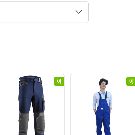
Új
Új