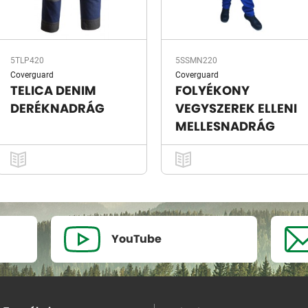
5TLP420
5SSMN220
Coverguard
Coverguard
TELICA DENIM
FOLYÉKONY
DERÉKNADRÁG
VEGYSZEREK ELLENI
MELLESNADRÁG
YouTube