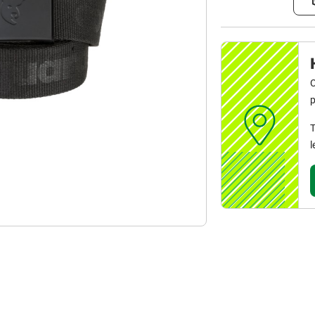
C
p
T
l