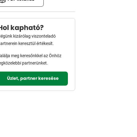
Hol kapható?
égünk kizárólag viszonteladó
artnerein keresztül értékesít.
alálja meg keresőnkkel az Önhöz
egközelebbi partnerünket.
Üzlet, partner keresése