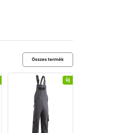
Összes termék
Új