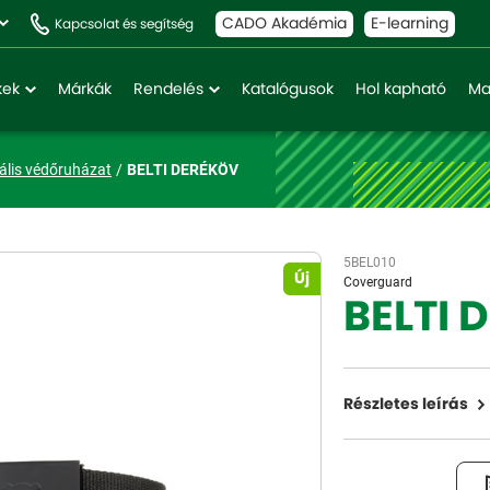
CADO Akadémia
E-learning
Kapcsolat és segítség
kek
Márkák
Rendelés
Katalógusok
Hol kapható
Ma
ális védőruházat
BELTI DERÉKÖV
5BEL010
Új
Coverguard
BELTI 
Részletes leírás