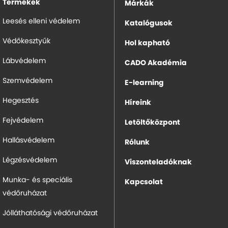
Termékek
Márkák
Leesés elleni védelem
Katalógusok
Védőkesztyűk
Hol kapható
Lábvédelem
CADO Akadémia
Szemvédelem
E-learning
Hegesztés
Híreink
Fejvédelem
Letöltőközpont
Hallásvédelem
Rólunk
Légzésvédelem
Viszonteladóknak
Munka- és speciális
Kapcsolat
védőruházat
Jólláthatósági védőruházat