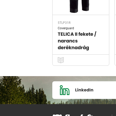
5TLP31R
Coverguard
TELICA II fekete /
narancs
deréknadrág
LinkedIn