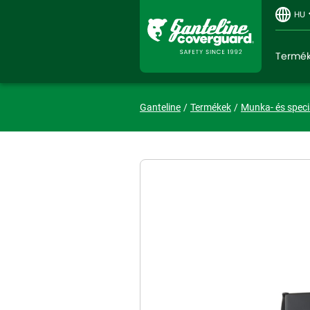
HU
Termé
Ganteline
Termékek
Munka- és speci