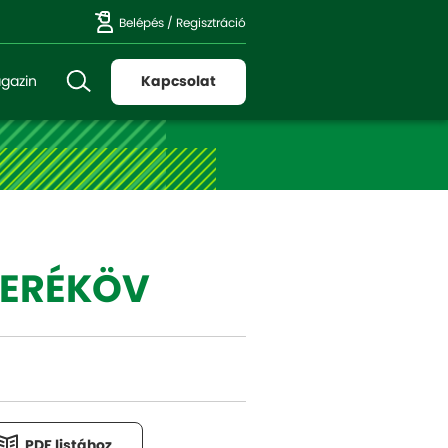
Belépés
/
Regisztráció
gazin
Kapcsolat
DERÉKÖV
PDF listához