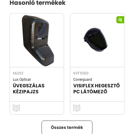
Hasonló termékek
Új
66203
6VFXS00
Lux Optical
Coverguard
ÜVEGSZÁLAS
VISIFLEX HEGESZTŐ
KÉZIPAJZS
PC LÁTÓMEZŐ
Összes termék