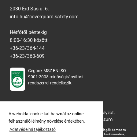
2030 Érd Sas u. 6.
info.hu@coverguard-safety.com
Hétfőtől péntekig
8:00-16:30 között
+36-23/364-144
+36-23/360-609
Cégünk MSZ EN ISO
9001:2008 minőségirányítási
rendszerrel rendelkezik.
Adatvédelmi tájékoztató
,
Cookie Szabályzat
,
A weboldal cookie-kat használ az online
Felhasználási feltételek
,
ÁSZF
,
Impresszum
felhasználói élmény növelése érdekében.
Adatvédelmi tájékoztató
A Ganteline Kft jelen honlapja szerzői jog által védett. A leírások, fotók, logók, és minden
egyéb, azon szereplő információ cégünk szellemi tulajdonát képezik.
Azok másolása,