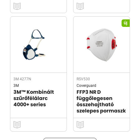
Új
3M 4277N
RSV530
3M
Coverguard
3M™ Kombinált
FFP3 NR D
szűrőfélálarc
függőlegesen
4000+ series
összehajtható
szelepes pormaszk