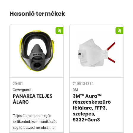
Hasonló termékek
Új
Új
20401
7100134314
Coverguard
3M
PANAREA TELJES
3M™ Aura™
ÁLARC
részecskeszűrő
félálarc, FFP3,
szelepes,
Teljes álarc hipoallergén
9332+Gen3
szilikonból, kommunikációt
segítő beszédmembránnal