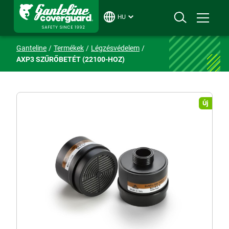
HU
Ganteline
Termékek
Légzésvédelem
AXP3 SZŰRŐBETÉT (22100-HOZ)
Új