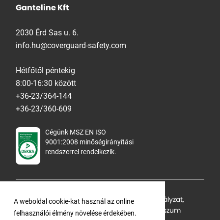
Ganteline Kft
2030 Érd Sas u. 6.
info.hu@coverguard-safety.com
Hétfőtől péntekig
8:00-16:30 között
+36-23/364-144
+36-23/360-609
Cégünk MSZ EN ISO
9001:2008 minőségirányítási
rendszerrel rendelkezik.
Adatvédelmi tájékoztató
,
Cookie Szabályzat
,
A weboldal cookie-kat használ az online
Felhasználási feltételek
,
ÁSZF
,
Impresszum
felhasználói élmény növelése érdekében.