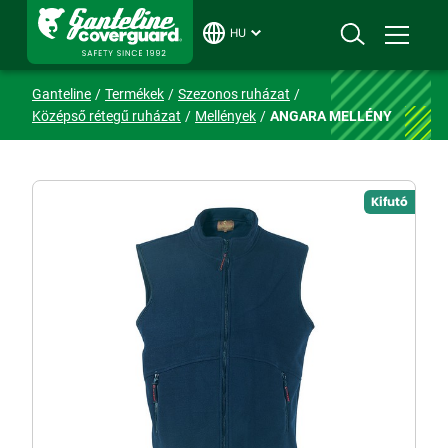
HU
Ganteline
Termékek
Szezonos ruházat
Középső rétegű ruházat
Mellények
ANGARA MELLÉNY
Kifutó