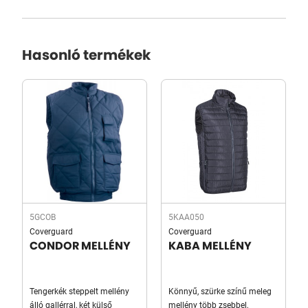
Hasonló termékek
5GCOB
5KAA050
Coverguard
Coverguard
CONDOR MELLÉNY
KABA MELLÉNY
Tengerkék steppelt mellény
Könnyű, szürke színű meleg
álló gallérral, két külső
mellény több zsebbel,