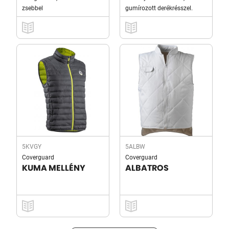
zsebbel
gumírozott derékrésszel.
5KVGY
5ALBW
Coverguard
Coverguard
KUMA MELLÉNY
ALBATROS