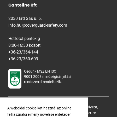
Ganteline Kft
2030 Érd Sas u. 6.
info.hu@coverguard-safety.com
Hétfőtől péntekig
8:00-16:30 között
+36-23/364-144
+36-23/360-609
Cégünk MSZ EN ISO
9001:2008 minőségirányítási
rendszerrel rendelkezik.
Adatvédelmi tájékoztató
,
Cookie Szabályzat
,
A weboldal cookie-kat használ az online
Felhasználási feltételek
,
ÁSZF
,
Impresszum
felhasználói élmény növelése érdekében.