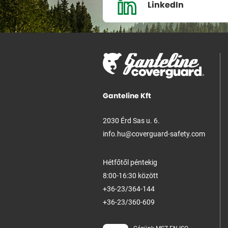
LinkedIn
Ganteline Kft
2030 Érd Sas u. 6.
info.hu@coverguard-safety.com
Hétfőtől péntekig
8:00-16:30 között
+36-23/364-144
+36-23/360-609