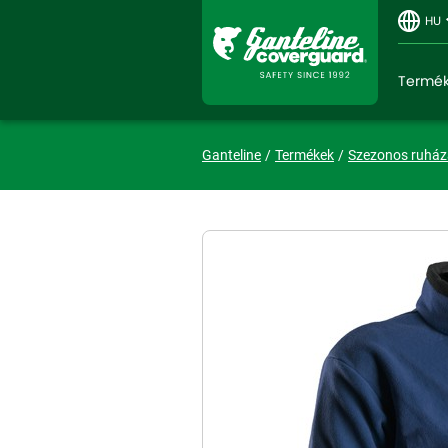
HU
Termé
Ganteline
Termékek
Szezonos ruház