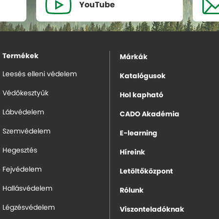
YouTube
Termékek
Márkák
Leesés elleni védelem
Katalógusok
Védőkesztyűk
Hol kapható
Lábvédelem
CADO Akadémia
Szemvédelem
E-learning
Hegesztés
Híreink
Fejvédelem
Letöltőközpont
Hallásvédelem
Rólunk
Légzésvédelem
Viszonteladóknak