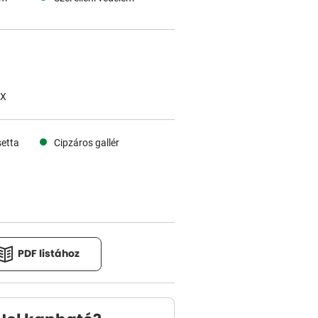
.X
etta
Cipzáros gallér
PDF listához