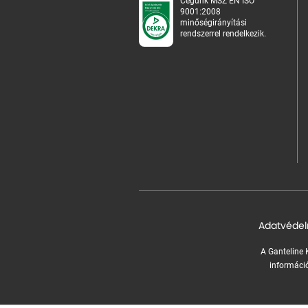
Cégünk MSZ EN ISO
9001:2008
minőségirányítási
rendszerrel rendelkezik.
Adatvédel
A Ganteline K
információ