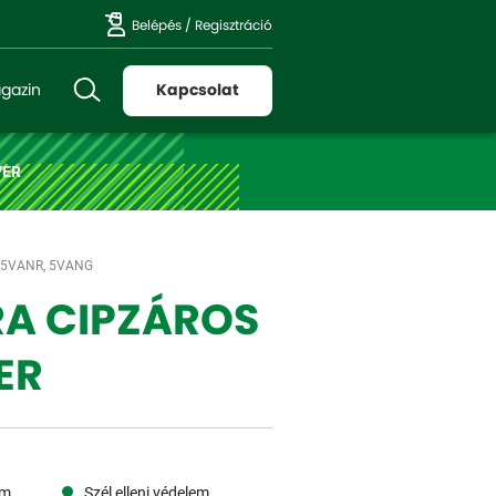
Belépés
/
Regisztráció
gazin
Kapcsolat
VER
 5VANR, 5VANG
A CIPZÁROS
ER
em
Szél elleni védelem