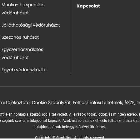
Munka- és speciális
Kapcsolat
védőruházat
Jólláthatósági védőruházat
Szezonos ruházat
Egyszerhasználatos
védőruházat
Egyéb védőeszközök
mi tájékoztató
,
Cookie Szabályzat
,
Felhasználási feltételek
,
ÁSZF
,
I
ft jelen honlapja szerzői jog által védett. A leírások, fotók, logók, és minden egyéb,
 cégünk szellemi tulajdonát képezik.
Azok másolása, üzleti célú felhasználása kizá
tulajdonosának beleegyezésével történhet.
Copyright © Ganteline. All rights reserved.