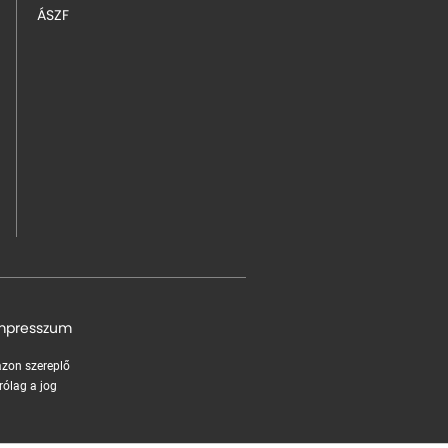
ÁSZF
mpresszum
 azon szereplő
rólag a jog