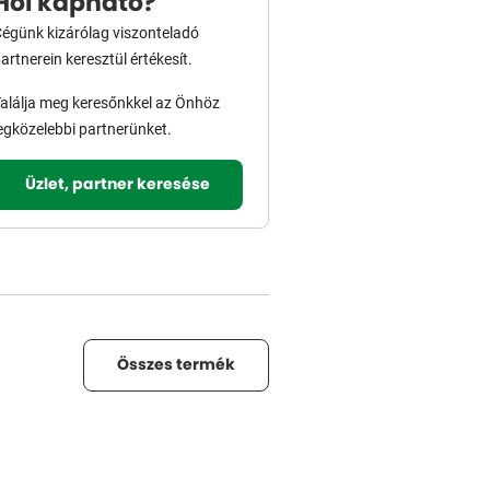
Hol kapható?
égünk kizárólag viszonteladó
artnerein keresztül értékesít.
alálja meg keresőnkkel az Önhöz
egközelebbi partnerünket.
Üzlet, partner keresése
Összes termék