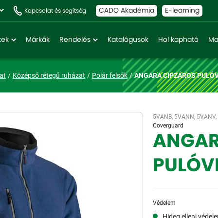
CADO Akadémia
E-learning
Kapcsolat és segítség
kek
Márkák
Rendelés
Katalógusok
Hol kapható
Ma
at
Középső rétegű ruházat
Polár felsők
ANGARA CIPZÁROS PULÓ
5VANB, 5VANN, 5VANV,
Coverguard
ANGAR
PULÓV
Védelem
Hideg elleni védel