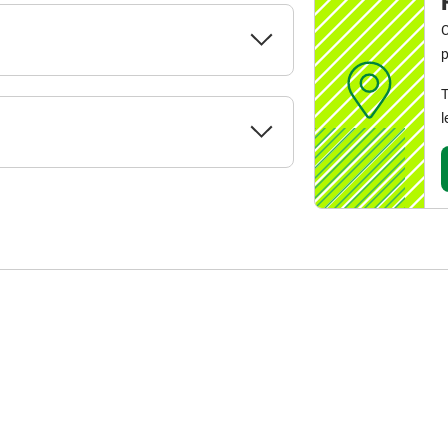
C
p
T
l