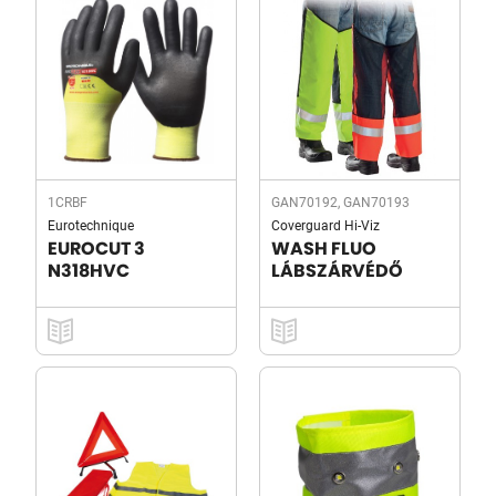
1CRBF
GAN70192, GAN70193
Eurotechnique
Coverguard Hi-Viz
EUROCUT 3
WASH FLUO
N318HVC
LÁBSZÁRVÉDŐ