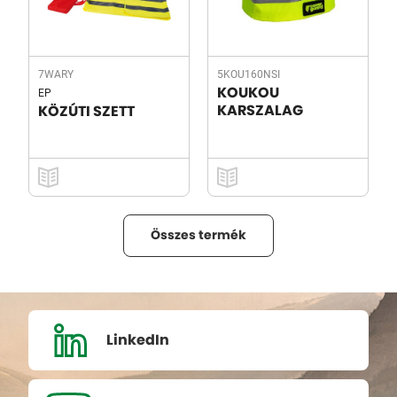
7WARY
5KOU160NSI
EP
KOUKOU
KARSZALAG
KÖZÚTI SZETT
Összes termék
LinkedIn