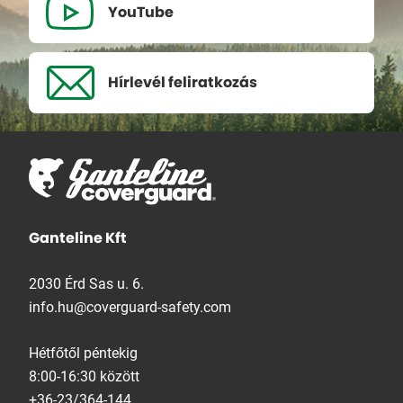
YouTube
Hírlevél
feliratkozás
Ganteline Kft
2030 Érd Sas u. 6.
info.hu@coverguard-safety.com
Hétfőtől péntekig
8:00-16:30 között
+36-23/364-144