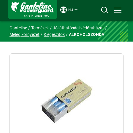
HU
Ganteline
Termékek
Jólláthatósági védőruházat
Meleg környezet
Kiegészítők
ALKOHOLSZONDA