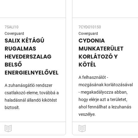
7SALI10
7CYDO10150
Coverguard
Coverguard
SALIX KÉTÁGÚ
CYDONIA
RUGALMAS
MUNKATERÜLET
HEVEDERSZALAG
KORLÁTOZÓ Y
BELSŐ
KÖTÉL
ENERGIELNYELŐVEL
A felhasználót -
mozgásának korlátozásával
A zuhanásgátló rendszer
- megakadályozza abban,
csatlakozó eleme, továbbá a
hogy elérje azt a területet,
haladásnál állandó kikötést
ahol fennállhat a lezuhanás
biztosít.
veszélye.