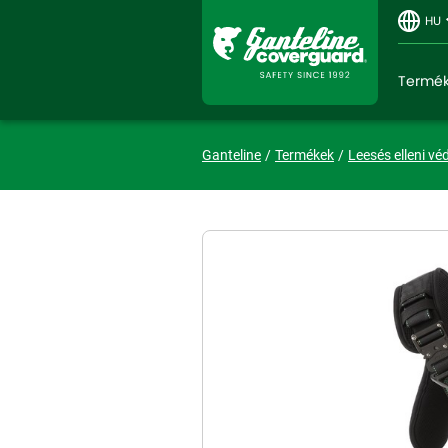
HU
Termé
Ganteline
Termékek
Leesés elleni vé