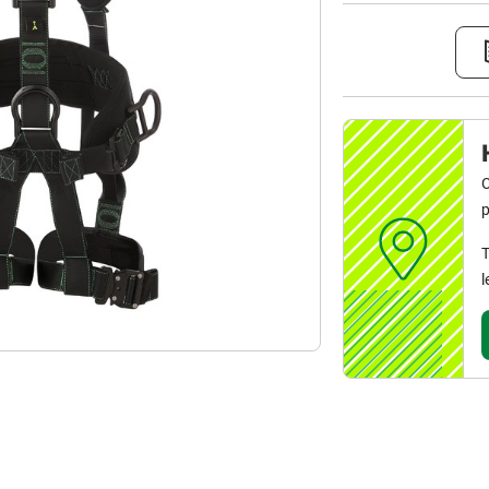
C
p
T
l