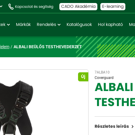
CADO Akadémia
E-learning
Kapcsolat és segítség
kek
Márkák
Rendelés
Katalógusok
Hol kapható
Ma
delem
ALBALI BEÜLŐS TESTHEVEDERZET
7ALBA10
Új
Coverguard
ALBALI
TESTH
Részletes leírás