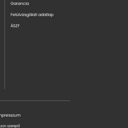
Garancia
Felülvizsgálati adatlap
ÁSZF
mpresszum
 azon szereplő