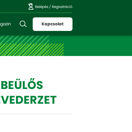
Belépés
/
Regisztráció
gazin
Kapcsolat
 BEÜLŐS
EVEDERZET