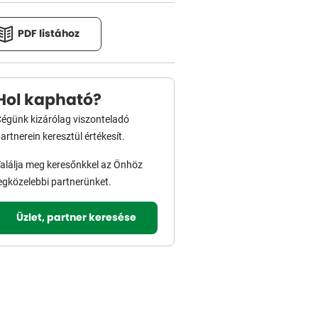
PDF listához
Hol kapható?
égünk kizárólag viszonteladó
artnerein keresztül értékesít.
alálja meg keresőnkkel az Önhöz
egközelebbi partnerünket.
Üzlet, partner keresése