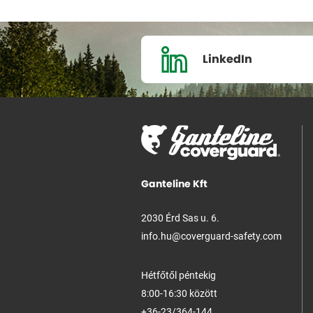
LinkedIn
Ganteline Kft
2030 Érd Sas u. 6.
info.hu@coverguard-safety.com
Hétfőtől péntekig
8:00-16:30 között
+36-23/364-144