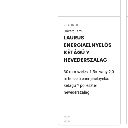
7LAUR10
Coverguard
LAURUS
ENERGIAELNYELŐS
KÉTÁGÚ Y
HEVEDERSZALAG
30 mm széles, 1,5m vagy 2,0
m hosszú energiaelnyelős
kétágú Y poliészter
hevederszalag