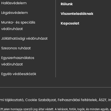
Hallásvédelem
Rólunk
Légzésvédelem
Viszonteladóknak
Munka- és speciális
Kapcsolat
védőruházat
Jólláthatósági védőruházat
Szezonos ruházat
Egyszerhasználatos
védőruházat
Egyéb védőeszközök
mi tájékoztató
,
Cookie Szabályzat
,
Felhasználási feltételek
,
ÁSZF
,
I
ft jelen honlapja szerzői jog által védett. A leírások, fotók, logók, és minden egyéb,