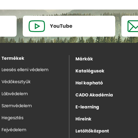
YouTube
Termékek
Márkák
Leesés elleni védelem
Katalógusok
Védőkesztyűk
Hol kapható
Lábvédelem
CADO Akadémia
Szemvédelem
E-learning
Hegesztés
Híreink
Fejvédelem
Letöltőközpont