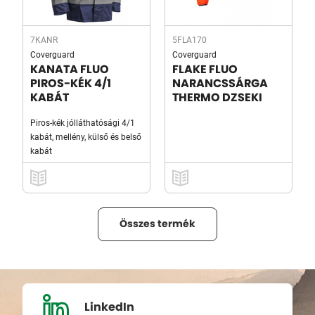
7KANR
5FLA170
Coverguard
Coverguard
KANATA FLUO
FLAKE FLUO
PIROS-KÉK 4/1
NARANCSSÁRGA
KABÁT
THERMO DZSEKI
Piros-kék jólláthatósági 4/1
kabát, mellény, külső és belső
kabát
Összes termék
LinkedIn