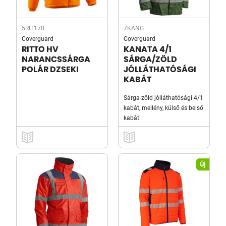
5RIT170
7KANG
Coverguard
Coverguard
RITTO HV
KANATA 4/1
NARANCSSÁRGA
SÁRGA/ZÖLD
POLÁR DZSEKI
JÓLLÁTHATÓSÁGI
KABÁT
Sárga-zöld jólláthatósági 4/1
kabát, mellény, külső és belső
kabát
Új