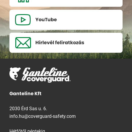
YouTube
Hírlevél
feliratkozás
Ganteline Kft
2030 Érd Sas u. 6.
info.hu@coverguard-safety.com
Hétfőtől péntekig