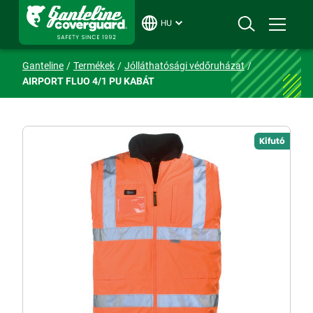
HU
Ganteline
Termékek
Jólláthatósági védőruházat
AIRPORT FLUO 4/1 PU KABÁT
Kifutó